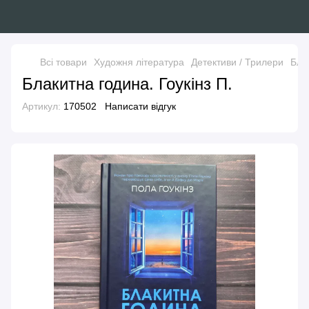
Всі товари
Художня література
Детективи / Трилери
Блак
Блакитна година. Гоукінз П.
Артикул:
170502
Написати відгук