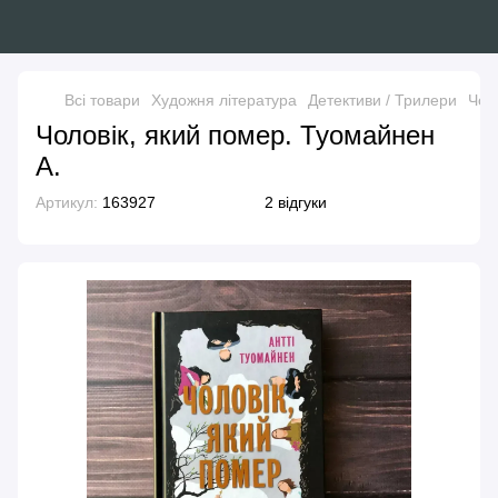
Всі товари
Художня література
Детективи / Трилери
Чол
Чоловік, який помер. Туомайнен
А.
Артикул:
163927
2 відгуки