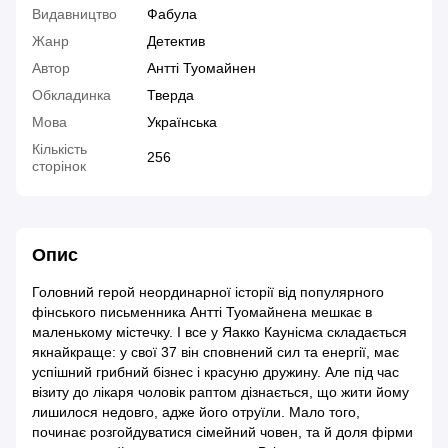
Видавництво
Фабула
Жанр
Детектив
Автор
Антті Туомайнен
Обкладинка
Тверда
Мова
Українська
Кількість
256
сторінок
Опис
Головний герой неординарної історії від популярного
фінського письменника Антті Туомайнена мешкає в
маленькому містечку. І все у Яакко Каунісма складається
якнайкраще: у свої 37 він сповнений сил та енергії, має
успішний грибний бізнес і красуню дружину. Але під час
візиту до лікаря чоловік раптом дізнається, що жити йому
лишилося недовго, адже його отруїли. Мало того,
починає розгойдуватися сімейний човен, та й доля фірми