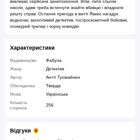
викликає серйозне занепокоєння. Втім, лити сльози
ніколи, адже треба встигнути знайти вбивцю і владнати
решту справ. Остання пригода в житті Яакко нагадує
водночас захопливий детектив, гостросюжетний бойовик,
похмурий трилер і чорну комедію.
Характеристики
Видавництво
Фабула
Жанр
Детектив
Автор
Антті Туомайнен
Обкладинка
Тверда
Мова
Українська
Кількість
256
сторінок
Відгуки
2