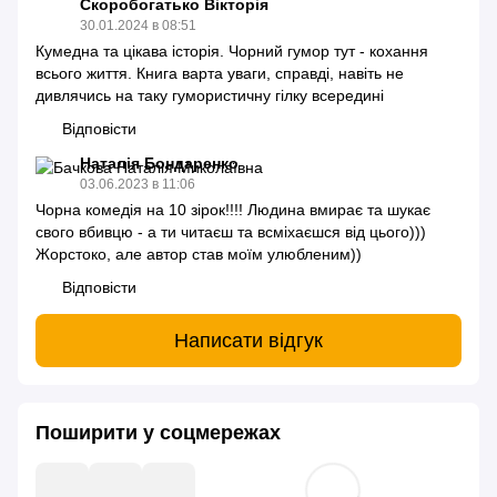
Скоробогатько Вікторія
30.01.2024 в 08:51
Кумедна та цікава історія. Чорний гумор тут - кохання
всього життя. Книга варта уваги, справді, навіть не
дивлячись на таку гумористичну гілку всередині
Відповісти
Наталія Бондаренко
03.06.2023 в 11:06
Чорна комедія на 10 зірок!!!! Людина вмирає та шукає
свого вбивцю - а ти читаєш та всміхаєшся від цього)))
Жорстоко, але автор став моїм улюбленим))
Відповісти
Написати відгук
Поширити у соцмережах