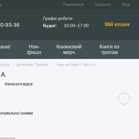
Порівняння
Бажання
Вхід
а
Графік роботи:
0-93-36
Мій кошик
Будні:
10:00–17:00
мани/
Нон-
Книжковий
Книги по
фікшн
мерч
тропам
ратура
Детективи / Трилери
Чому не Еванс?. Крісті А.
 А.
Написати відгук
ичувальної знижки