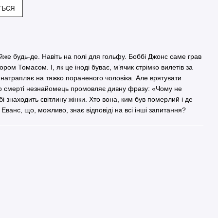
ться
же будь-де. Навіть на полі для гольфу. Боббі Джонс саме грав
ором Томасом. І, як це іноді буває, м’ячик стрімко вилетів за
 натрапляє на тяжко пораненого чоловіка. Але врятувати
до смерті незнайомець промовляє дивну фразу: «Чому не
і знаходить світлину жінки. Хто вона, ким був померлий і де
Еванс, що, можливо, знає відповіді на всі інші запитання?