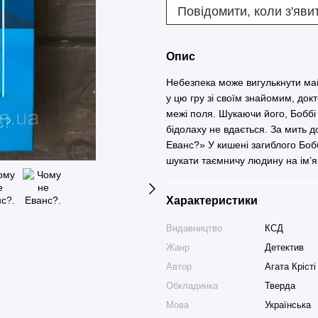
Повідомити, коли з'яви
Опис
Небезпека може вигулькнути май
у цю гру зі своїм знайомим, докт
межі поля. Шукаючи його, Боббі
бідолаху не вдається. За мить 
Еванс?» У кишені загиблого Бобб
шукати таємничу людину на ім’я 
Характеристики
Видавництво
КСД
Жанр
Детектив
Автор
Агата Крісті
Обкладинка
Тверда
Мова
Українська