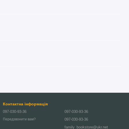
Контактна інформація
097-030-93-36
097-030-93-36
097-030-93-36
Передзвонити вам?
family_bookstore@ukr.net