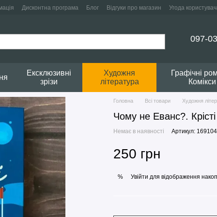
мація
Дисконтна програма
Блог
Відгуки про магазин
Угода користувач
097-03
Ексклюзивні
Художня
Графічні ро
ня
зрізи
література
Комікси
Головна
Всі товари
Художня літе
Чому не Еванс?. Крісті
Немає в наявності
Артикул: 169104
250 грн
Увійти
для відображення накоп
%