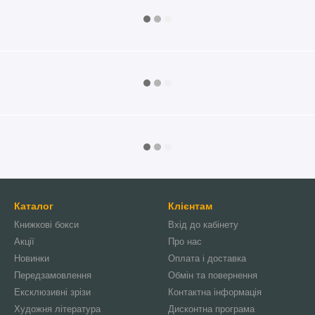
Каталог
Клієнтам
Книжкові бокси
Вхід до кабінету
Акції
Про нас
Новинки
Оплата і доставка
Передзамовлення
Обмін та повернення
Ексклюзивні зрізи
Контактна інформація
Художня література
Дисконтна програма