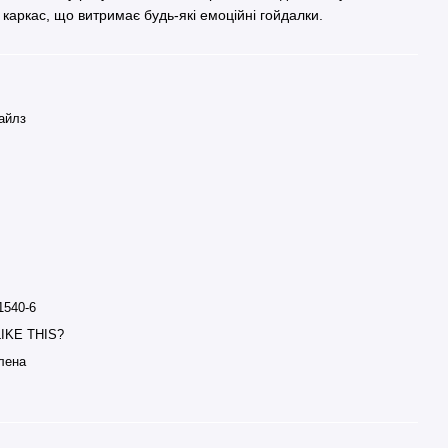
каркас, що витримає будь-які емоційні гойдалки.
айлз
1540-6
LIKE THIS?
лена