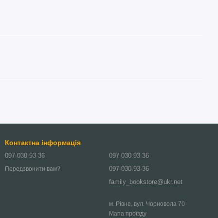
Контактна інформація
097-030-93-36
097-030-93-36
097-030-93-36
Передзвонити вам?
family_bookstore@ukr.net
м. Рівне, вул. Чорновола 70
Мапа проїзду