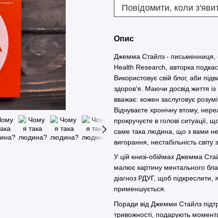
Повідомити, коли з'яви
Опис
Джемма Стайлз - письменниця, ф
Health Research, авторка подкас
Використовує свій блог, аби пі
здоров'я. Маючи досвід життя і
вважає: кожен заслуговує розумі
Відчуваєте хронічну втому, нере
прокручуєте в голові ситуації, 
саме така людина, що з вами не 
вигорання, нестабільність світу 
У цій книзі-обіймах Джемма Ста
малює картину ментального бла
діагноз РДУГ, щоб підкреслити, 
применшується.
Поради від Джемми Стайлз підтр
тривожності, подарують момент