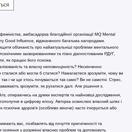
ться
еміністка, амбасадорка благодійної організації MQ Mental
ту Good Influence, відзначеного багатьма нагородами.
двищити обізнаність про найактуальніші проблеми ментального
з психічними захворюваннями та пізно діагностованим РДУГ,
ти, як працює його психіка.
алізованість та власну неповноцінність? Нескінченно
що сталися або могли б статися? Намагаєтеся зрозуміти, чому ви
так і чи ще хтось почувається так само? Ви не самотні. Стрес,
заважають зрозуміти, як рухатися далі. Але рішення є.
йлз, опираючись на думки експертів та найновіші дослідження,
гополуччя в цифрову епоху. Авторка осмислює власний шлях і
як психічне здоров'я (особливо жіноче) часто ігнорується або
имають вас, позбавлять від почуття пригніченості та
и осяяння у розумінні власних проблем та допоможуть