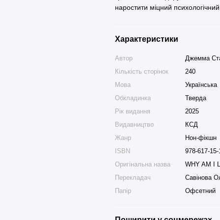
наростити міцний психологічний 
Характеристики
Автор
Джемма Ст
Кількість сторінок
240
Мова
Українська
Обкладинка
Тверда
Рік видання
2025
Видавництво
КСД
Жанр
Нон-фікшн
ISBN
978-617-15-
Оригінальна назва
WHY AM I 
Перекладач
Савінова О
Папір
Офсетний
Поширити у соцмережах