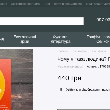
мація
Дисконтна програма
Блог
Відгуки про магазин
Угода користувач
097-03
Ексклюзивні
Художня
Графічні ро
ня
зрізи
література
Комікси
Головна
Всі товари
Нон-фікшн
Чому я така людина? П
Немає в наявності
Артикул: 170698
440 грн
Увійти
для відображення накоп
%