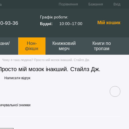
Порівняння
Бажання
Вхід
а
Графік роботи:
0-93-36
Мій кошик
Будні:
10:00–17:00
мани/
Нон-
Книжковий
Книги по
фікшн
мерч
тропам
Чому я така людина? Просто мій мозок інакший. Стайлз Дж.
росто мій мозок інакший. Стайлз Дж.
Написати відгук
ичувальної знижки