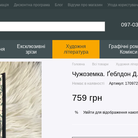
мація
Дисконтна програма
Блог
Відгуки про магазин
Угода користувач
097-03
Ексклюзивні
Художня
Графічні ро
ня
зрізи
література
Комікси
Головна
Всі товари
Художня літе
Чужоземка. Ґеблдон Д
Немає в наявності
Артикул: 170972
759 грн
Увійти
для відображення накоп
%