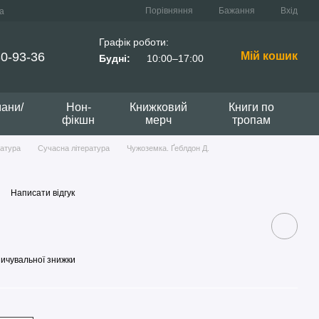
Порівняння
Бажання
Вхід
а
Графік роботи:
0-93-36
Мій кошик
Будні:
10:00–17:00
мани/
Нон-
Книжковий
Книги по
фікшн
мерч
тропам
ратура
Сучасна література
Чужоземка. Ґеблдон Д.
.
Написати відгук
ичувальної знижки