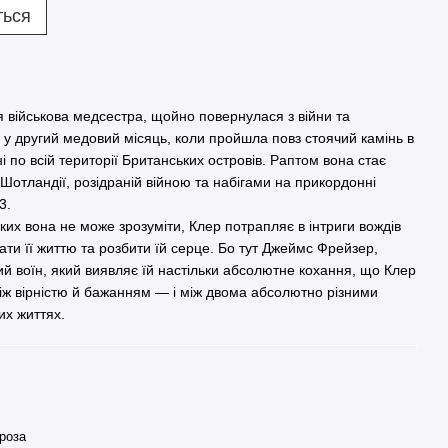
ться
я військова медсестра, щойно повернулася з війни та
м у другий медовий місяць, коли пройшла повз стоячий камінь в
і по всій території Британських островів. Раптом вона стає
тландії, розідраній війною та набігами на прикордонні
3.
яких вона не може зрозуміти, Клер потрапляє в інтриги вождів
вати її життю та розбити їй серце. Бо тут Джеймс Фрейзер,
 воїн, який виявляє їй настільки абсолютне кохання, що Клер
між вірністю й бажанням — і між двома абсолютно різними
их життях.
проза