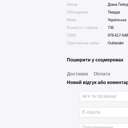
Автор
Діана Ґебл
Обкладинка
Тверда
Мова
Українська
Кількість сторінок
736
ISBN
978-617-548
Оригінальна назва
Outlander
Поширити у соцмережах
Доставка
Оплата
Новий відгук або комента