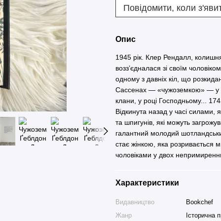
Повідомити, коли з'яви
Опис
1945 рік. Клер Рендалл, колишн
возз’єдналася зі своїм чоловіко
одному з давніх кіл, що розкидан
Сассенах — «чужоземкою» — у Шо
клани, у році Господньому... 174
Відкинута назад у часі силами, 
та шпигунів, які можуть загрожу
галантний молодий шотландський
стає жінкою, яка розривається 
чоловіками у двох непримиренн
Характеристики
Видавництво
Bookchef
Жанр
Історична 