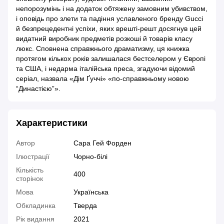
непорозумінь і на додаток обтяжену замовним убивством,
і оповідь про злети та падіння уславленого бренду Gucci
й безпрецедентні успіхи, яких врешті-решт досягнув цей
видатний виробник предметів розкоші й товарів класу
люкс. Сповнена справжнього драматизму, ця книжка
протягом кількох років залишалася бестселером у Європі
та США, і недарма італійська преса, згадуючи відомий
серіал, назвала «Дім Ґуччі» «по-справжньому новою
“Династією”».
Характеристики
Автор
Сара Гей Форден
Ілюстрації
Чорно-білі
Кількість
400
сторінок
Мова
Українська
Обкладинка
Тверда
Рік видання
2021