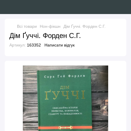
Всі товари
Нон-фікшн
Дім Ґуччі. Форден С.Г.
Дім Ґуччі. Форден С.Г.
Артикул:
163352
Написати відгук