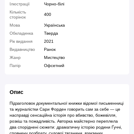
Ілюстрації
Чорно-білі
Кількість
400
сторінок
Мова
Українська
Обкладинка
Тверда
Рік видання
2021
Видавництво
Ранок
Жанр
Мистецтво
Папір
Офсетний
Опис
Підзаголовок документальної книжки відомої письменниці
та журналістки Сари Форден говорить сам за себе — це
насправді сенсаційна історія про вбивство, божевілля,
розкіш та пожадливість. Авторка майстерно переплела
два споріднені сюжети: драматичну історію родини Ґуччі,
сповнену розбрату, судової тяганини, взаємних