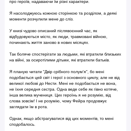
про героїв, надаваючи їм різні характери.
Я насолоджуюсь кожною сторінкою та розділом, а деякі
моменти розчулили мене до сліз.
У книзі чудово описаний післявоєнний час, як
відбудовуються місто, як люди, травмовані війною,
починають життя заново в нових місяцях.
Так боляче спостерігати за людьми, які втратили близьких
на війні, за осиротілими дітьми, які втратили батьків.
Я планую читати "Двір срібного полум'я", бо мені
подобається цей світ і герої з основного циклу, але не від
великої любові до Нести. Мені не подобається не вона,
не їхня середня сестра. Одна веде себе як гівно котяче,
інша велика мучениця. Цих героїнь я не розумію, від
слова зовсім! І не розумію, чому Фейра продовжує
заглядати їм в рота.
Однак, якщо абстрагуватися від цих моментів, то мені
сподобалось.