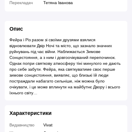
Перекладач
Тетяна Іванова
Опис
Фейра і Різ разом зі своїми друзями взялися
відновлювати Двір Ночі та місто, що зазнало значних
руйнувань під час війни. Наближається Зимове
Сонцестояння, а з ним і довгоочікуваний перепочинок.
Однак попри святкову атмосферу тіні минулого не дають
про себе забути. Фейра, яка святкуватиме своє перше
зимове сонцестояння, виявляє, що близькі їй люди
постраждали набагато сильніше, ніж можна було
очікувати, і це може вплинути на майбутнє Двору і всього
їхнього світу…
Характеристики
Видавництво
Vivat