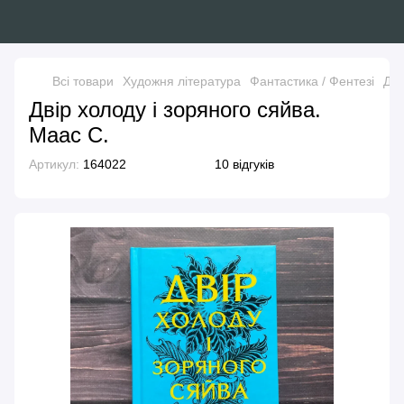
Всі товари
Художня література
Фантастика / Фентезі
Дві
Двір холоду і зоряного сяйва.
Маас С.
Артикул:
164022
10 відгуків