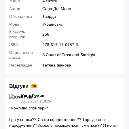
Жанр
Фентезі
Автор
Сара Дж. Маас
Обкладинка
Тверда
Мова
Українська
Кількість
256
сторінок
ISBN
978-617-17-0757-3
Оригінальна
A Court of Frost and Starlight
назва
Перекладач
Тетяна Іванова
Відгуки
10
Юлія Рудик
03.02.2024 в 19:26
*можливо спойлери*
Гра у сніжки?? Свято сонцестояння?? Торт до дня
народження?? Азріель посміхається і сміється?? Я не міг