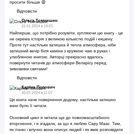
просити більше 😩
Відповісти
Ольга Томчишин
31.01.2024 в 18:01
Найперше, що потрібно розуміти, купляючи цю книгу - це
не окрема історія з великою кількістю подій і екшену.
Проте тут настільки затишна й тепла атмосфера, ніби
затишний вечір біля каміна з кружкою чаю в руках і
улюбленою книгою. Авторці прекрасно вдалось
повернути читачів до атмосфери Веларісу перед
зимовими святами!
Відповісти
Каріна Попович
30.01.2024 в 11:07
Ця книга наче повернення додому, настільки затишно
мені було її читати.
Основний цикл я читала ще до повномасштабного
вторгнення, і я згадала, за що я люблю Сару Маас. Тим,
як тонко і влучно вона описує людей і як вміє розповідати