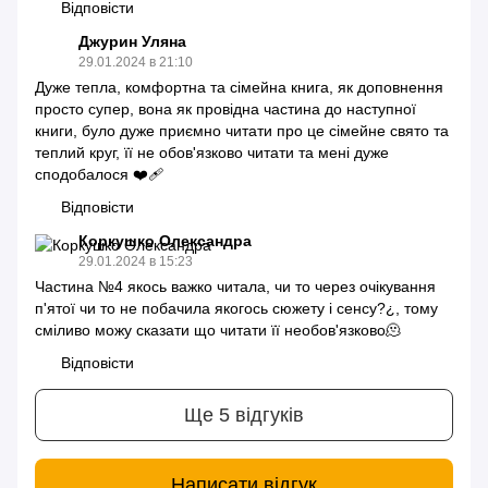
Відповісти
Джурин Уляна
29.01.2024 в 21:10
Дуже тепла, комфортна та сімейна книга, як доповнення
просто супер, вона як провідна частина до наступної
книги, було дуже приємно читати про це сімейне свято та
теплий круг, її не обов'язково читати та мені дуже
сподобалося ❤️‍🩹
Відповісти
Коркушко Олександра
29.01.2024 в 15:23
Частина №4 якось важко читала, чи то через очікування
п'ятої чи то не побачила якогось сюжету і сенсу?¿, тому
сміливо можу сказати що читати її необов'язково🫠
Відповісти
Ще 5 відгуків
Написати відгук