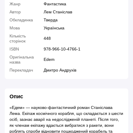
Жанр
Фантастика
Автор
Лем Станіслав
Обкладинка
Тверда
Мова
Українська
Кількість
448
сторінок
ISBN
978-966-10-4766-1
Оригінальна
Edem
назва
Перекладач
Дмитро Андрухів
Опис
«Едем» — науково-фантастичний роман Станіслава
Лема. Екіпаж космічного корабля, що складається з шести
осіб, зазнає аварії на недослідженій планеті. Після того,
як членам екіпажу вдається вибратися з ракети, вони
роблять спроби відновити пошкоджений корабель та