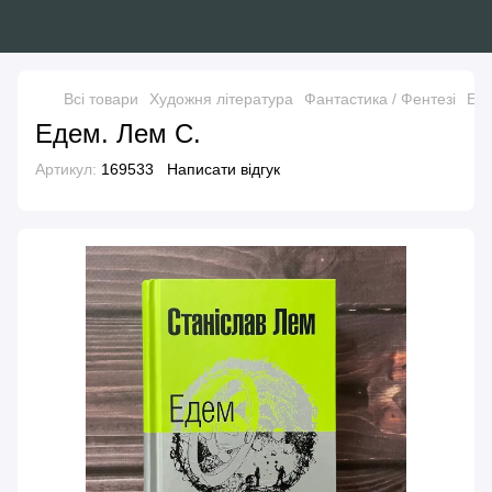
Всі товари
Художня література
Фантастика / Фентезі
Еде
Едем. Лем С.
Артикул:
169533
Написати відгук