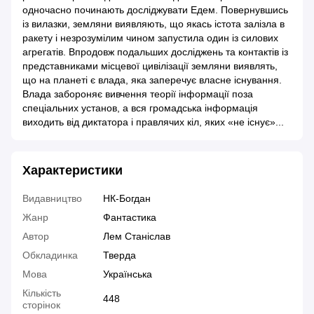
одночасно починають досліджувати Едем. Повернувшись
із вилазки, земляни виявляють, що якась істота залізла в
ракету і незрозумілим чином запустила один із силових
агрегатів. Впродовж подальших досліджень та контактів із
представниками місцевої цивілізації земляни виявлять,
що на планеті є влада, яка заперечує власне існування.
Влада забороняє вивчення теорії інформації поза
спеціальних установ, а вся громадська інформація
виходить від диктатора і правлячих кіл, яких «не існує»...
Характеристики
Видавництво
НК-Богдан
Жанр
Фантастика
Автор
Лем Станіслав
Обкладинка
Тверда
Мова
Українська
Кількість
448
сторінок