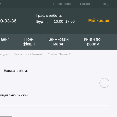
Порівняння
Бажання
Вхід
а
Графік роботи:
0-93-36
Мій кошик
Будні:
10:00–17:00
мани/
Нон-
Книжковий
Книги по
фікшн
мерч
тропам
ратура
Фантастика / Фентезі
Ераґон. Паоліні К.
Написати відгук
ичувальної знижки