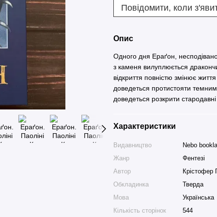
Повідомити, коли з'яви
Опис
Одного дня Ераґон, несподівано
з каменя вилуплюється дракончи
відкриття повністю змінює житт
доведеться протистояти темним 
доведеться розкрити стародавні 
Характеристики
Видавництво
Nebo bookl
Жанр
Фентезі
Автор
Крістофер 
Обкладинка
Тверда
Мова
Українська
Кількість сторінок
544