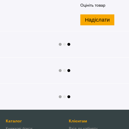
Оцініть товар
Надіслати
Каталог
Клієнтам
Книжкові бокси
Вхід до кабінету