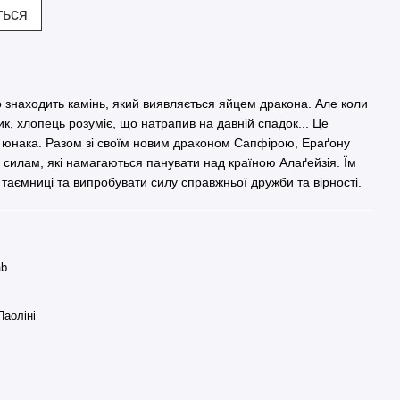
ться
 знаходить камінь, який виявляється яйцем дракона. Але коли
к, хлопець розуміє, що натрапив на давній спадок... Це
я юнака. Разом зі своїм новим драконом Сапфірою, Ераґону
силам, які намагаються панувати над країною Алаґейзія. Їм
таємниці та випробувати силу справжньої дружби та вірності.
ab
Паоліні