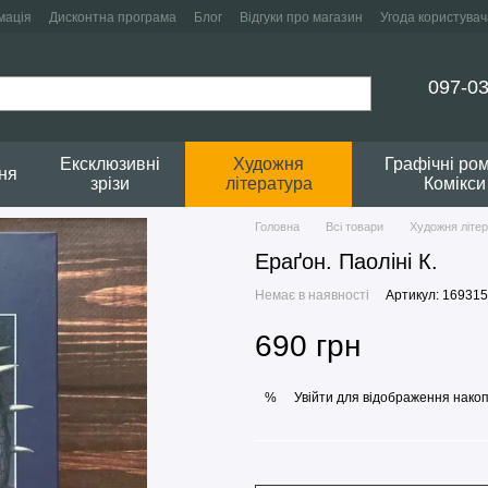
мація
Дисконтна програма
Блог
Відгуки про магазин
Угода користувач
097-03
Ексклюзивні
Художня
Графічні ро
ня
зрізи
література
Комікси
Головна
Всі товари
Художня літе
Ераґон. Паоліні К.
Немає в наявності
Артикул: 169315
690 грн
Увійти
для відображення накоп
%