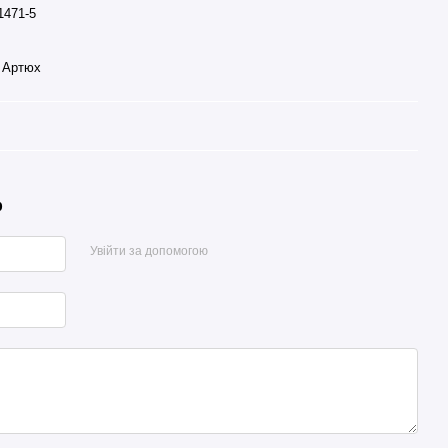
1471-5
 Артюх
р
Увійти за допомогою