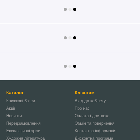
Каталог
Клієнтам
Книжкові бокси
Вхід до кабінету
Акції
Про нас
Новинки
Оплата і доставка
Передзамовлення
Обмін та повернення
Ексклюзивні зрізи
Контактна інформація
Художня література
Дисконтна програма