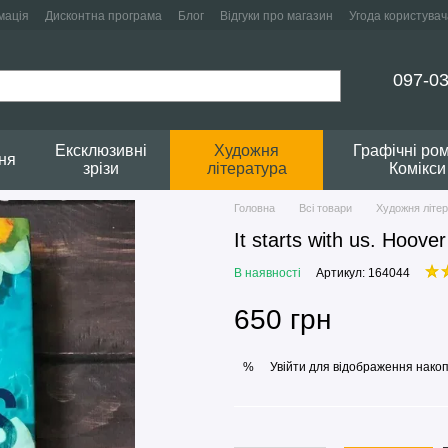
мація
Дисконтна програма
Блог
Відгуки про магазин
Угода користувач
097-03
Ексклюзивні
Художня
Графічні ро
ня
зрізи
література
Комікси
Головна
Всі товари
Художня літе
It starts with us. Hoover
В наявності
Артикул: 164044
650 грн
Увійти
для відображення накоп
%