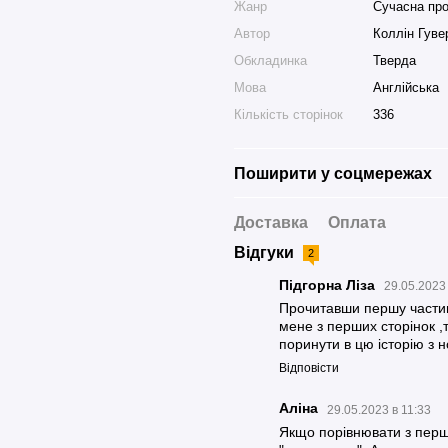
Жанр
Сучасна пр
Автор
Коллін Гуве
Обкладинка
Тверда
Мова
Англійська
Кількість сторінок
336
Поширити у соцмережах
Доставка
Оплата
Відгуки
2
Підгорна Ліза
29.05.2023
Прочитавши першу частину
мене з перших сторінок ,
поринути в цю історію з
Відповісти
Аліна
29.05.2023 в 11:33
Якщо порівнювати з першо