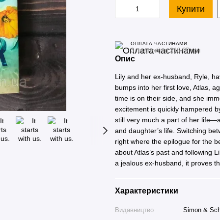
Купити
ОПЛАТА ЧАСТИНАМИ
3 платежі по 216.67 грн
Опис
Lily and her ex-husband, Ryle, ha
bumps into her first love, Atlas, a
time is on their side, and she im
excitement is quickly hampered by
still very much a part of her life—
and daughter’s life. Switching bet
right where the epilogue for the 
about Atlas’s past and following 
a jealous ex-husband, it proves t
Характеристики
Видавництво
Simon & Sch