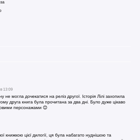
оза
р
 в 13:09
 не могла дочекатися на реліз другої. Історія Лілі захопила
тому друга книга була прочитана за два дні. Було дуже цікаво
 новими персонажами 😊
ї книжкою цієї дилогії, ця була набагато нуднішою та