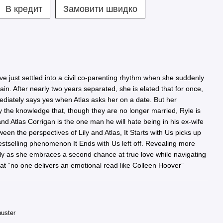
В кредит
Замовити швидко
ve just settled into a civil co-parenting rhythm when she suddenly
gain. After nearly two years separated, she is elated that for once,
mediately says yes when Atlas asks her on a date. But her
 the knowledge that, though they are no longer married, Ryle is
and Atlas Corrigan is the one man he will hate being in his ex-wife
ween the perspectives of Lily and Atlas, It Starts with Us picks up
bestselling phenomenon It Ends with Us left off. Revealing more
Lily as she embraces a second chance at true love while navigating
hat “no one delivers an emotional read like Colleen Hoover”
uster