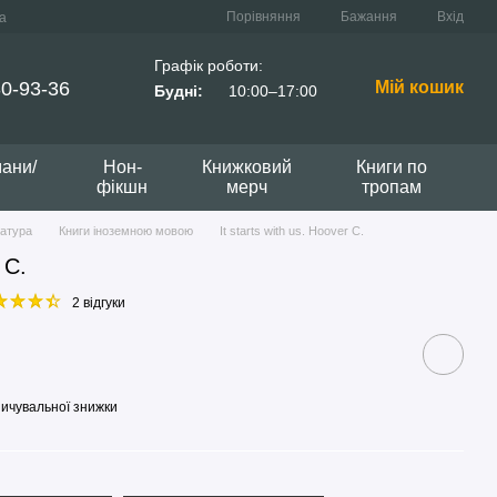
Порівняння
Бажання
Вхід
а
Графік роботи:
0-93-36
Мій кошик
Будні:
10:00–17:00
мани/
Нон-
Книжковий
Книги по
фікшн
мерч
тропам
ратура
Книги іноземною мовою
It starts with us. Hoover C.
 C.
2 відгуки
ичувальної знижки