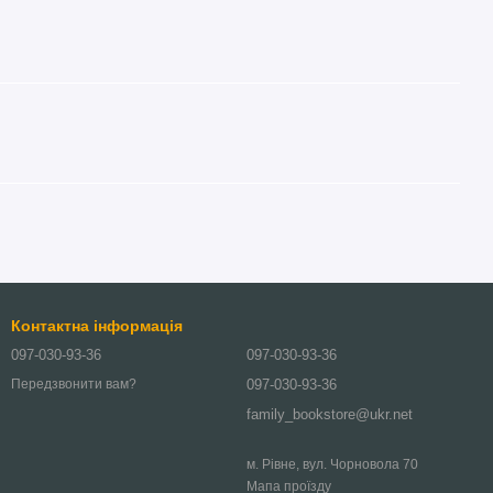
Контактна інформація
097-030-93-36
097-030-93-36
097-030-93-36
Передзвонити вам?
family_bookstore@ukr.net
м. Рівне, вул. Чорновола 70
Мапа проїзду