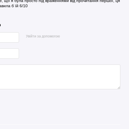
те, що я була просто під враженнями від прочитання першої, ця
вила б їй 6/10
р
Увійти за допомогою