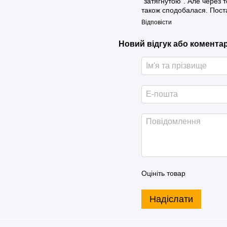
"затягнутою". Але через 
також сподобалася. Поста
Відповісти
Новий відгук або комента
Оцініть товар
Надіслати