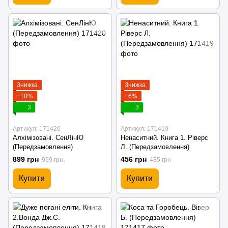
Знижка
Знижка
−10%
−6%
3
3
Артикул: 171420
Артикул: 171419
Алхімізовані. СенЛінЮ
Ненаситний. Книга 1. Ріверс
(Передзамовлення)
Л. (Передзамовлення)
899 грн
456 грн
999 грн
485 грн
Купити
Купити