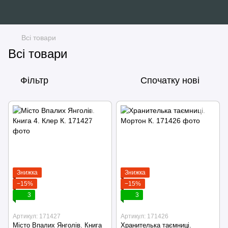
Всі товари
Всі товари
Фільтр
Спочатку нові
Знижка
Знижка
−15%
−15%
3
3
Артикул: 171427
Артикул: 171426
Місто Впалих Янголів. Книга
Хранителька таємниці.