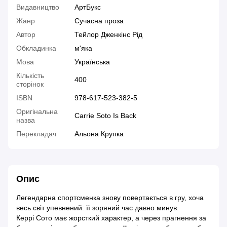
Видавництво
АртБукс
Жанр
Сучасна проза
Автор
Тейлор Дженкінс Рід
Обкладинка
м'яка
Мова
Українська
Кількість
400
сторінок
ISBN
978-617-523-382-5
Оригінальна
Carrie Soto Is Back
назва
Перекладач
Альона Крупка
Опис
Легендарна спортсменка знову повертається в гру, хоча
весь світ упевнений: її зоряний час давно минув.
Керрі Сото має жорсткий характер, а через прагнення за