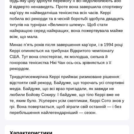
будь-яку ціну здобути перемогу її всі недолюблюють або
й відверто ненавидять. Проте вона завершила спортивну
кар’єру як найвидатніша тенісистка всіх часів. Керрі
побила всі рекорди та в чесній боротьбі здобула двадцять
титулів на турнірах «Великого шлему». Щоб стати
найкращою серед найкращих, вона пожертвувала майже
всім, що мала.
Минає п’ять років після завершення кар’єри, і в 1994 році
Керрі опиняється на трибунах Відкритого чемпіонату
США. Тут вона спостерігає, як молодша, сильна й
гонорова тенісистка Нікі Чан ось-ось зрівняється з її
рекордом.
Тридцятисемирічна Керрі приймає ризиковане рішення:
відстояти свій рекорд. Байдуже, що торочать усі спортивні
медіа. Байдуже, що всі враз пригадали, як завжди не
любили Бойову Сокиру. І байдуже, що тіло Керрі вже не
те, яким було. Усупереч усім скептикам, Керрі Сото знов у
грі. Вона повертається, щоб зіграти свій останній — і без
перебільшення найлегендарніший — сезон.
Характеристики