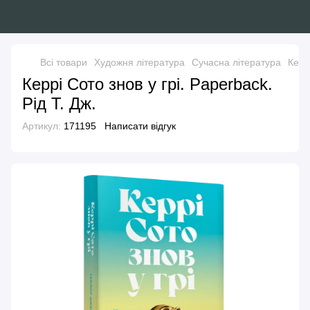
Всі товари
Художня література
Сучасна література
Керрі
Керрі Сото знов у грі. Paperback.
Рід Т. Дж.
Артикул:
171195
Написати відгук