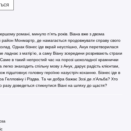
ться
 першому романі, минуло п’ять років. Віана вже з двома
й район Монмартр, де намагається продовжувати справу свого
колад. Однак бізнес іде вкрай неуспішно, Анук перетворилася
ірше ладнає з матір’ю, а саму Віану зсередини розривають страхи
 Саме в такий непростий час на порозі шоколадної крамнички
а легко знаходить спільну мову з Анук, дарує радість клієнтам,
кож підштовхує головну героїню назустріч коханню. Бізнес іде в
ра Гелловіну і Різдва. Та чи добра бажає Зозі де л’Альба? Хто
го разу доведеться стикнутися Віані на шляху до щастя?
оза
іс