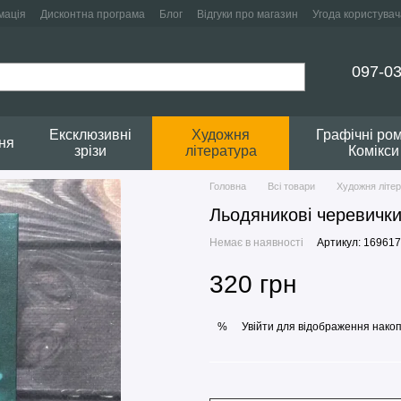
мація
Дисконтна програма
Блог
Відгуки про магазин
Угода користувач
097-03
Ексклюзивні
Художня
Графічні ро
ня
зрізи
література
Комікси
Головна
Всі товари
Художня літе
Льодяникові черевички.
Немає в наявності
Артикул: 169617
320 грн
Увійти
для відображення накоп
%