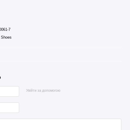
0061-7
p Shoes
р
Увійти за допомогою