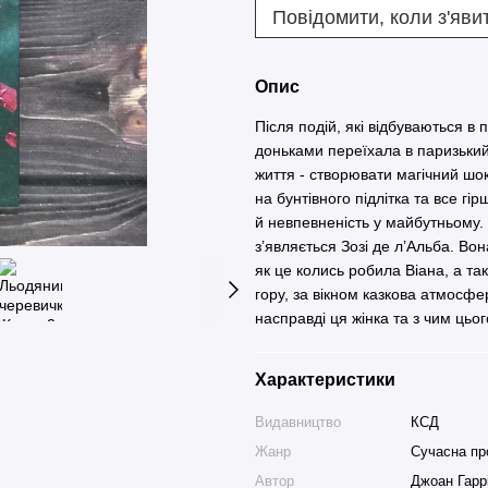
Повідомити, коли з'яви
Опис
Після подій, які відбуваються в
доньками переїхала в паризьки
життя - створювати магічний шо
на бунтівного підлітка та все г
й невпевненість у майбутньому.
з’являється Зозі де л’Альба. Вон
як це колись робила Віана, а та
гору, за вікном казкова атмосфе
насправді ця жінка та з чим цьо
Характеристики
Видавництво
КСД
Жанр
Сучасна пр
Автор
Джоан Гарр