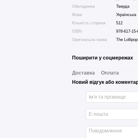
Обкладинка
Тверда
Мова
Українська
Кількість сторінок
512
ISBN
978-617-15-
Оригінальна назва
The Lollipo
Поширити у соцмережах
Доставка
Оплата
Новий відгук або комента