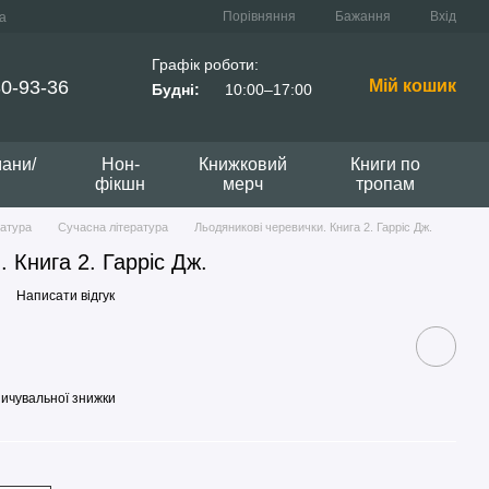
Порівняння
Бажання
Вхід
а
Графік роботи:
0-93-36
Мій кошик
Будні:
10:00–17:00
мани/
Нон-
Книжковий
Книги по
фікшн
мерч
тропам
ратура
Сучасна література
Льодяникові черевички. Книга 2. Гарріс Дж.
 Книга 2. Гарріс Дж.
Написати відгук
ичувальної знижки