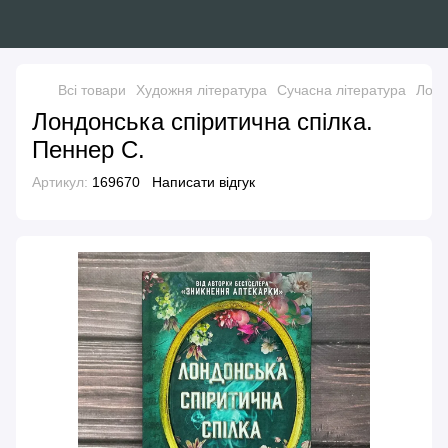
Всі товари
Художня література
Сучасна література
Лонд
Лондонська спіритична спілка.
Пеннер С.
Артикул:
169670
Написати відгук