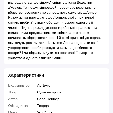
відправляється до відомої спіритуалістки Воделіни
д’Аллер. Та пошук відповідей перериває резонансне
вбивство, розкрити яке запрошують саме міс д’Аллер.
Разом жінки вирушають до Лондонської спіритичної
спілки, щоби з’ясувати обставини смерті одного з її
членів. Під час розслідування героїні співпрацюють із
впливовими представниками спілки, але з часом
починають підозрювати, що ті й самі причетні до справи,
яку хочуть розплутати. Чи зможе Ленна подолати свої
упередження, щоби розгадати таємницю вбивства
сестри? І чи підкажуть духи, як пов’язані її смерть з
убивством одного з членів Спілки?
Характеристики
Видавництво
АртБукс
Жанр
Сучасна проза
Автор
Сара Пеннер
Обкладинка
Тверда
Мова
Українська