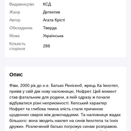
Видавництво
КСД
Жанр
Детектив
Автор
Агата Крісті
Обкладинка
Тверда
Мова
Українська
Кількість
288
сторінок
Опис
Фіви, 2000 рік до н.е. Батько Ренісенб, жрець Ка Імхотеп,
привів у свій дім нову наложницю, Нофрет. Цей момент
став фатальним для родини, в якій одразу ж почали
відбуватися різні неприємності. Кепський характер
Нофрет та глибока темна злість стали причиною
щоденних сварок між домочадцями. Та наложниця жадає
більшого: вона зводить наклеп на синів Імхотепа та їхніх
дружин. Розлючений батько погрожує синам розправою.