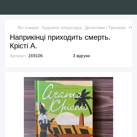
Всі товари
Художня література
Детективи / Трилери
Напр
Наприкінці приходить смерть.
Крісті А.
Артикул:
169106
3 відгуки