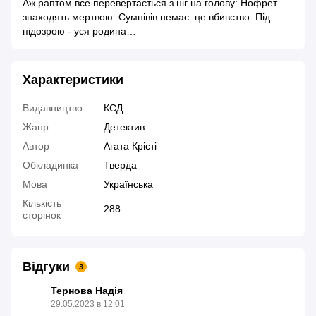
Аж раптом все перевертається з ніг на голову: Нофрет
знаходять мертвою. Сумнівів немає: це вбивство. Під
підозрою - уся родина…
Характеристики
Видавництво
КСД
Жанр
Детектив
Автор
Агата Крісті
Обкладинка
Тверда
Мова
Українська
Кількість
288
сторінок
Відгуки
3
Тернова Надія
29.05.2023 в 12:01