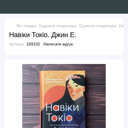
Всі товари
Художня література
Сучасна література
Наві
Навіки Токіо. Джин Е.
Артикул:
169102
Написати відгук