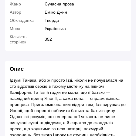
Жанр
Сучасна проза
Автор
Еміко Джин
Обкладинка
Тверда
Мова
Українська
Кількість
352
сторінок
Опис
Ідзумі Танака, або ж просто Іззі, ніколи не почувалася на
сто відсотків своєю в тихому містечку на півночі
Каліфорнії. Та Іззі й гадки не мала, що її батько —
наслідний принц Японії, а сама вона — справжнісінька
принцеса. Приголомшена цим відкриттям, Іззі вирушає до
Японії, щоб нарешті побачити батька та батьківщину.
Однак Іззі розуміє, що тепер на неї чекають не лише
вишукані сукні та діадеми, а й спрагла до скандалів
преса, що ходитиме за нею назирці, похмурий
охоронець, без якого і кроку не ступиш, необхідність