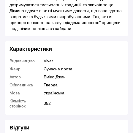
дотримуватися тисячолітніх традицій та звичаїв тощо.
Дівчина вдруге в житті муситиме довести, що вона здатна
впоратися з будь-якими випробуваннями. Так, життя
принцес не схоже на казку і діадема японської принцеси
іноді нічим не ліпша за кайдани…
Характеристики
Видавництво
Vivat
Жанр
Сучасна проза
Автор
Еміко Джин
Обкладинка
Тверда
Мова
Українська
Кількість
352
сторінок
Відгуки