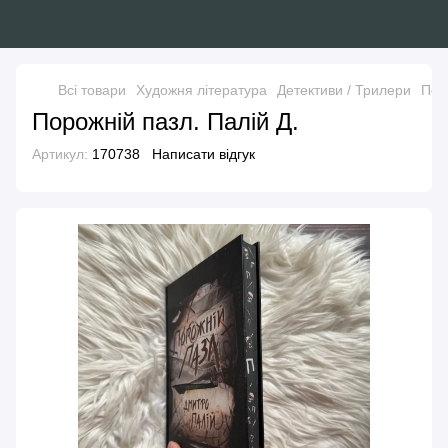
Всі товари
Художня література
Детективи / Трилери
Пор
Порожній пазл. Палій Д.
Артикул:
170738
Написати відгук