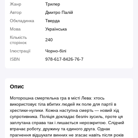
Жанр
Трилер
Автор
Дмитро Палій
Обкладинка
Тверда
Мова
Українська
Кількість
240
сторінок
Ілюстрації
Чорно-білі
ISBN
978-617-8426-76-7
Опис
Моторошна смертельна гра в місті Лева: хтось
використовує тіла вбитих людей як поле для партії в
хрестики-нулики. Кожна наступна смерть — новий хід
супротивника. Поліція докладає безліч зусиль, проте ця
заплутана справа так і лишається нерозкритою. Слідчий
втрачає роботу, дружину та єдиного друга. Однак
прагнення відшукати винних не згасає навіть після років