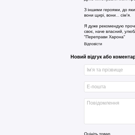
З іншими героями, до яки
вони щирі, вони... сім'я.
Я дуже рекомендую прочит
своє, наче власний, улю
"Переправи Харона"
Відповісти
Новий відгук або комента
Оцініть товар