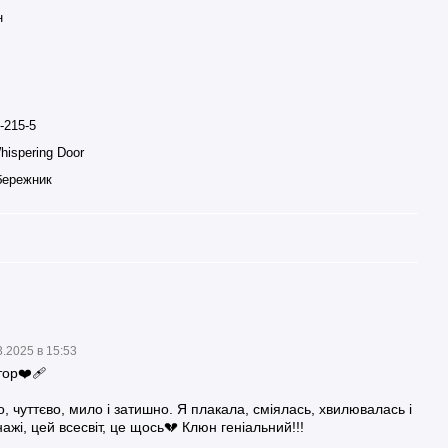
н
-215-5
hispering Door
бережник
3.2025 в 15:53
ор❤️‍🩹
, чуттєво, мило і затишно. Я плакала, сміялась, хвилювалась і
жі, цей всесвіт, це щось💔 Клюн геніальний!!!