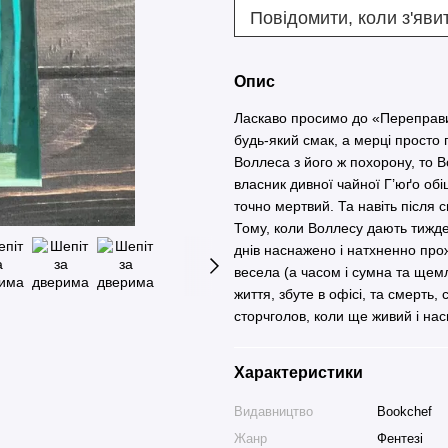
Повідомити, коли з'яви
Опис
Ласкаво просимо до «Переправи 
будь-який смак, а мерці прост
Воллеса з його ж похорону, то В
власник дивної чайної Г’юґо обі
точно мертвий. Та навіть після с
Тому, коли Воллесу дають тижде
днів наснажено і натхненно прож
весела (а часом і сумна та щем
життя, збуте в офісі, та смерть,
сторчголов, коли ще живий і на
Характеристики
Видавництво
Bookchef
Жанр
Фентезі