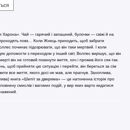
ться
Харона». Чай — гарячий і запашний, булочки — свіжі й на
о проходять повз… Коли Жнець приходить, щоб забрати
оллес починає підозрювати, що він таки мертвий. І коли
цяє допомогти з переходом у інший світ, Воллес вирішує, що він
мерті він не готовий покинути життя, хоч і прожив його сяк-так.
нь, щоб прийняти цю ситуацію і перейти, він береться за сім
ити все життя, якого досі не мав, але прагнув. Захоплива,
лива) книга «Шепіт за дверима» — це натхненна історія про
 сповнену смислів і вагомих подій, у вир яких варто кидатися
снажений.