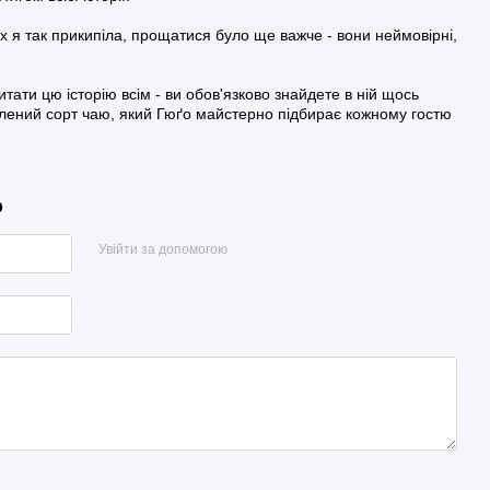
х я так прикипіла, прощатися було ще важче - вони неймовірні,
ати цю історію всім - ви обов'язково знайдете в ній щось
блений сорт чаю, який Гюґо майстерно підбирає кожному гостю
р
Увійти за допомогою