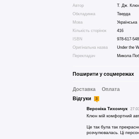
Автор
Т. Дж. Клю
Обкладинка
Тверда
Мова
Українська
Кількість сторінок
416
ISBN
978-617-548
Оригінальна назва
Under the W
Перекладач
Микола По
Поширити у соцмережах
Доставка
Оплата
Відгуки
3
Вероніка Тихончук
27.0
Клюн мій комфортний авт
Це так була так прекрасно
розчулювалась. Ці персона