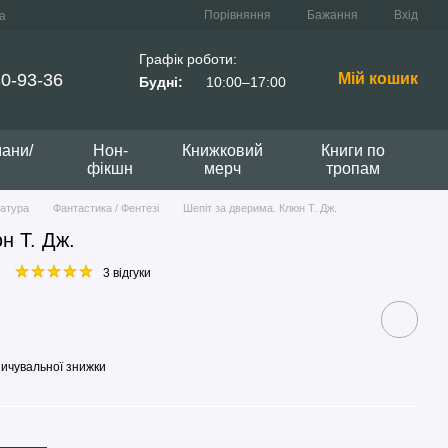
Порівняння
Бажання
Вхід
а
Графік роботи:
0-93-36
Мій кошик
Будні:
10:00–17:00
мани/
Нон-
Книжковий
Книги по
фікшн
мерч
тропам
ратура
Фантастика / Фентезі
Шепіт за дверима. Клюн Т. Дж.
н Т. Дж.
3 відгуки
ичувальної знижки