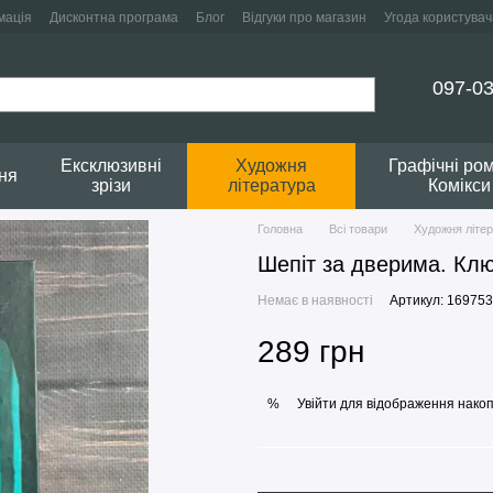
мація
Дисконтна програма
Блог
Відгуки про магазин
Угода користувач
097-03
Ексклюзивні
Художня
Графічні ро
ня
зрізи
література
Комікси
Головна
Всі товари
Художня літе
Шепіт за дверима. Клю
Немає в наявності
Артикул: 169753
289 грн
Увійти
для відображення накоп
%