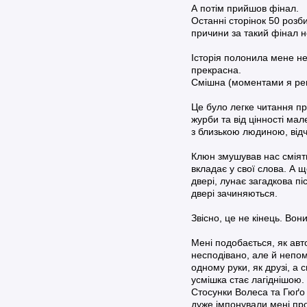
А потім прийшов фінал.
Останні сторінок 50 розб
причини за такий фінал не
Історія полонила мене не
прекрасна.
Смішна (моментами я рего
Це було легке читання пр
журби та від цінності мал
з близькою людиною, відчу
Клюн змушував нас сміяти
вкладає у свої слова. А щ
двері, лунає загадкова п
двері зачиняються.
Звісно, це не кінець. Вон
Мені подобається, як авт
несподівано, але й непом
одному руки, як друзі, а 
усмішка стає лагіднішою.
Стосунки Волеса та Гюґо 
дуже імпонували мені прот