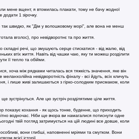
или мене вщент, я втомилась плакати, тому не бачу жодної
 додати 1 зірочку.
 так швидко, як "Дім у волошковому морі", але вона не менш
тала вголос), про невідворотнє та про життя.
о складні речі, що змушують серце стискатися - від жалю, від
еньких втіх життя. Навіть від чашки чаю, яку ти можеш розділити
ти її тепло та обійми.
ся, хоча між рядками читалась вся тяжкість значення, яке він
е меланхолійна невідворотність фіналу - всі йдуть, всіх кличуть
існя, і лише живі залишаються з гірко-солодким присмаком, коли
и ще зустрінуться. Але цю зустріч розділятиме ціле життя.
ор показує кохання - як щось тонке, буденне, що приходить
ітно водночас. Ніби ще вчора ви намагалися потиснути одне
сьогодні твій погляд затримується на цій людині все довше, коли
особливі, вони глибші, наповненні мріями та смутком. Вони
ягом всієї історії.