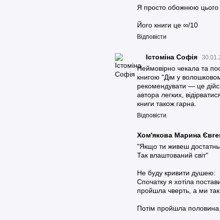
Я просто обожнюю цього а
Його книги це ∞/10
Відповісти
Істоміна Софія
30.01.
Неймовірно чекала та по
книгою "Дім у волошковом
рекомендувати — це дійс
автора легких, відірватис
книги також гарна.
Відповісти
Хом'якова Марина Євге
"Якщо ти живеш достатньо
Так влаштований світ"
Не буду кривити душею:
Спочатку я хотіла постави
пройшла чверть, а ми так
Потім пройшла половина, 