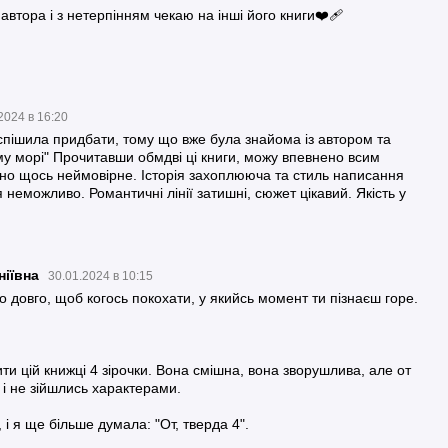
втора і з нетерпінням чекаю на інші його книги❤️‍🩹
2024 в 16:20
спішила придбати, тому що вже була знайома із автором та
у морі" Прочитавши обмдві ці книги, можу впевнено всим
но щось неймовірне. Історія захоплююча та стиль написання
я неможливо. Романтичні лінії затишні, сюжет цікавий. Якість у
ніївна
30.01.2024 в 10:15
 довго, щоб когось покохати, у якийсь момент ти пізнаєш горе.
ти цій книжці 4 зірочки. Вона смішна, вона зворушлива, але от
 і не зійшлись характерами.
і я ще більше думала: "От, тверда 4".