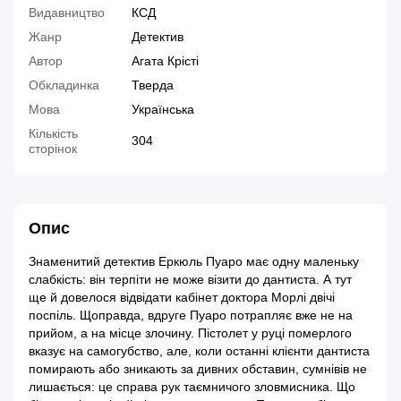
Видавництво
КСД
Жанр
Детектив
Автор
Агата Крісті
Обкладинка
Тверда
Мова
Українська
Кількість
304
сторінок
Опис
Знаменитий детектив Еркюль Пуаро має одну маленьку
слабкість: він терпіти не може візити до дантиста. А тут
ще й довелося відвідати кабінет доктора Морлі двічі
поспіль. Щоправда, вдруге Пуаро потрапляє вже не на
прийом, а на місце злочину. Пістолет у руці померлого
вказує на самогубство, але, коли останні клієнти дантиста
помирають або зникають за дивних обставин, сумнівів не
лишається: це справа рук таємничого зловмисника. Що