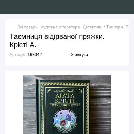
Всі товари
Художня література
Детективи / Трилери
Таєм
Таємниця відірваної пряжки.
Крісті А.
Артикул:
169342
2 відгуки