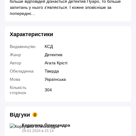
більше відповідей дізнається детектив Пуаро, то більше
запитань у нього з’являється. І кожне зловісніше за
попереднє…
Характеристики
Видавництво
КСД
Жанр
Детектив
Автор
Агата Крісті
Обкладинка
Тверда
Мова
Українська
Кількість
304
сторінок
Відгуки
2
Коркушко Олександра
29.01.2024 в 15:14