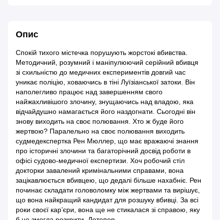
Опис
Спокій тихого містечка порушують жорстокі вбивства.
Методичний, розумний і маніпулюючий серійний вбивця
зі схильністю до медичних експериментів довгий час
уникає поліцію, ховаючись в тіні Луїзіанської затоки. Він
наполегливо працює над завершенням свого
найжахливішого злочину, знущаючись над владою, яка
відчайдушно намагається його наздогнати. Сьогодні він
знову виходить на своє полювання. Хто ж буде його
жертвою? Паралельно на своє полювання виходить
судмедекспертка Рен Мюллер, що має вражаючі знання
про історичні злочини та багаторічний досвід роботи в
офісі судово-медичної експертизи. Хоч робочий стіл
докторки завалений кримінальними справами, вона
зацікавлюється вбивцею, що дедалі більше нахабніє. Рен
починає складати головоломку між жертвами та вирішує,
що вона найкращий кандидат для розшуку вбивці. За всі
роки своєї кар’єри, вона ще не стикалася зі справою, яку
б не змогла розкрити. Дотепер……