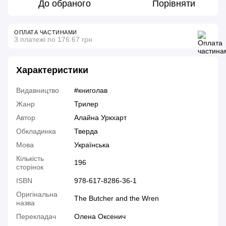
До обраного
Порівняти
ОПЛАТА ЧАСТИНАМИ
3 платежі по 176.67 грн
Характеристики
Видавництво
#книголав
Жанр
Трилер
Автор
Алайна Уркхарт
Обкладинка
Тверда
Мова
Українська
Кількість
196
сторінок
ISBN
978-617-8286-36-1
Оригінальна
The Butcher and the Wren
назва
Перекладач
Олена Оксенич