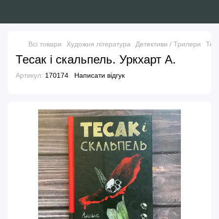
Всі товари
Художня література
Детективи / Трилери
Теса
Тесак і скальпель. Уркхарт А.
Артикул:
170174
Написати відгук