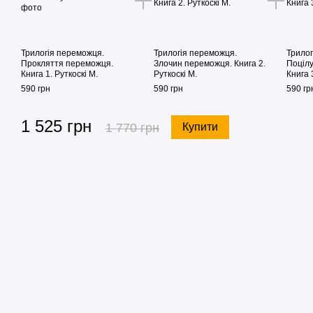
Трилогія переможця.
Трилогія переможця.
Трилог
Прокляття переможця.
Злочин переможця. Книга 2.
Поціл
Книга 1. Руткоскі М.
Руткоскі М.
Книга 
590 грн
590 грн
590 гр
1 525 грн
1 770 грн
Купити