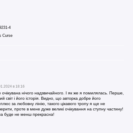
9231-4
s Curse
01.2024 в 18:16
е очікувана нічого надзвичайного. І як же я помилялась. Перше,
вий світ і його історія. Видно, що авторка добре його
люс за любовну лінію, такого цікавого тропу я ще не
лерити, проте в мене дуже великі очікування на ступну частину!
на буде не менш прекрасна!