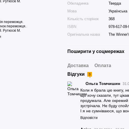
Обкладинка
Тверда
Мова
Українська
Кількість сторінок
368
ія переможця.
унок переможця.
ISBN
978-617-09-
3. Руткоскі М.
Оригінальна назва
The Winner'
н
Поширити у соцмережах
Доставка
Оплата
Відгуки
3
Ольга Томчишин
31.
Коли я брала цю книгу, н
що хочу сказати, тут ціка
продумала. Але окремий п
зустрічала. Не буду спой
І я не сумніваюся, що во
Відповісти