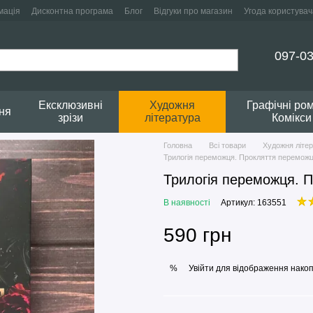
мація
Дисконтна програма
Блог
Відгуки про магазин
Угода користувач
097-03
Ексклюзивні
Художня
Графічні ро
ня
зрізи
література
Комікси
Головна
Всі товари
Художня літе
Трилогія переможця. Прокляття переможця
Трилогія переможця. П
В наявності
Артикул: 163551
590 грн
Увійти
для відображення накоп
%