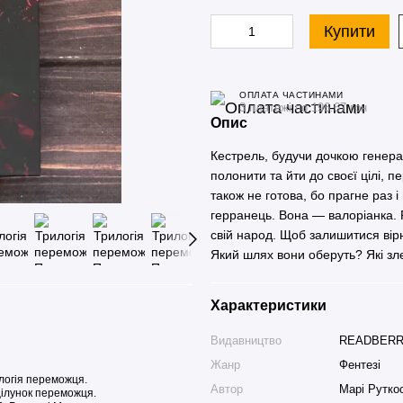
Купити
ОПЛАТА ЧАСТИНАМИ
3 платежі по 196.67 грн
Опис
Кестрель, будучи дочкою генерал
полонити та йти до своєї цілі, 
також не готова, бо прагне раз і
герранець. Вона — валоріанка. 
свій народ. Щоб залишитися вір
Який шлях вони оберуть? Які зле
Характеристики
Видавництво
READBER
Жанр
Фентезі
Автор
Марі Руткос