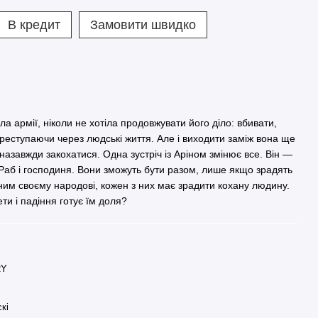
В кредит
Замовити швидко
а армії, ніколи не хотіла продовжувати його діло: вбивати,
переступаючи через людські життя. Але і виходити заміж вона ще
 назавжди закохатися. Одна зустріч із Аріном змінює все. Він —
Раб і господиня. Вони зможуть бути разом, лише якщо зрадять
ним своєму народові, кожен з них має зрадити кохану людину.
ти і падіння готує їм доля?
RY
кі