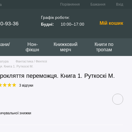
Порівняння
Бажання
Вхід
а
Графік роботи:
0-93-36
Мій кошик
Будні:
10:00–17:00
мани/
Нон-
Книжковий
Книги по
фікшн
мерч
тропам
ратура
Фантастика / Фентезі
. Книга 1. Руткоскі М.
рокляття переможця. Книга 1. Руткоскі М.
3 відгуки
ичувальної знижки