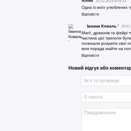
Аліна
30.01.2024 в 09:33
Одна із моїх улюблених 
Відповісти
Іванна Коваль '
29.01
Магії, драконів та фейрі 
частина цієї трилогія бул
починали розуміти свої п
моя порада майте на пог
Відповісти
Новий відгук або комента