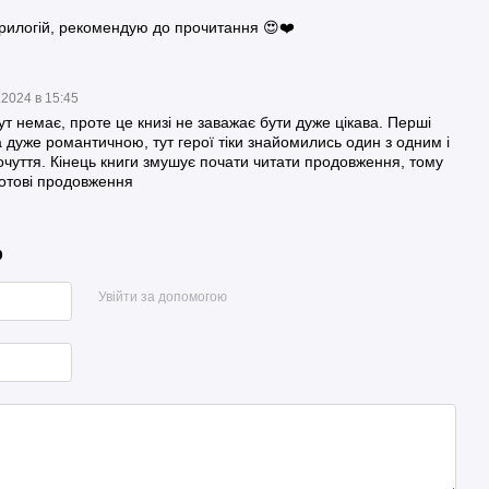
трилогій, рекомендую до прочитання 😍❤️
.2024 в 15:45
тут немає, проте це книзі не заважає бути дуже цікава. Перші
а дуже романтичною, тут герої тіки знайомились один з одним і
очуття. Кінець книги змушує почати читати продовження, тому
отові продовження
р
Увійти за допомогою