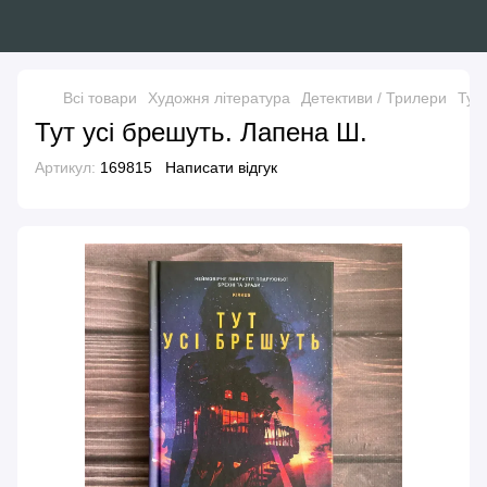
Всі товари
Художня література
Детективи / Трилери
Тут
Тут усі брешуть. Лапена Ш.
Артикул:
169815
Написати відгук