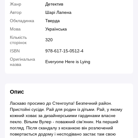
Жанр
Детектив
Автор
Шарі Лапена
Обкладинка
Тверда
Мова
Українська
Кількість
320
сторінок
ISBN
978-617-15-0512-4
Оригінальна
Everyone Here is Lying
назва
Опис
Ласкаво просимо до Стенгоупа! Безпечний район.
Пристойні сусіди. Рай для родин із дітьми. Рай, у якому
кожний ховає за дизайнерськими гардинами власне
пекло. Вільям Вулер - поважний сім’янин. На перший
погляд. Після скандалу з коханкою він розлючений
повертається додому і несподівано застає там свою