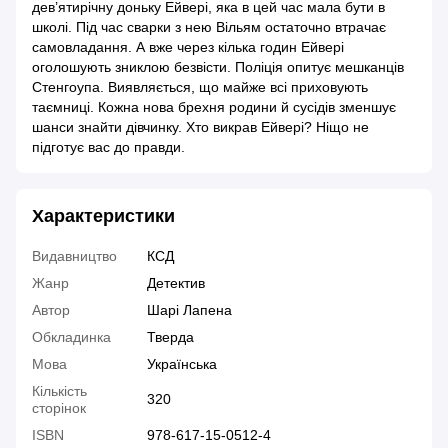
дев’ятирічну доньку Ейвері, яка в цей час мала бути в
школі. Під час сварки з нею Вільям остаточно втрачає
самовладання. А вже через кілька годин Ейвері
оголошують зниклою безвісти. Поліція опитує мешканців
Стенгоупа. Виявляється, що майже всі приховують
таємниці. Кожна нова брехня родини й сусідів зменшує
шанси знайти дівчинку. Хто викрав Ейвері? Ніщо не
підготує вас до правди.
Характеристики
Видавництво
КСД
Жанр
Детектив
Автор
Шарі Лапена
Обкладинка
Тверда
Мова
Українська
Кількість
320
сторінок
ISBN
978-617-15-0512-4