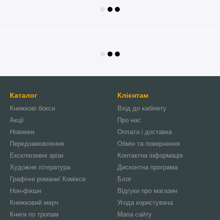
Каталог
Клієнтам
Книжкові бокси
Вхід до кабінету
Акції
Про нас
Новинки
Оплата і доставка
Передзамовлення
Обмін та повернення
Ексклюзивні зрізи
Контактна інформація
Художня література
Дисконтна програма
Графічні романи/ Комікси
Блог
Нон-фікшн
Відгуки про магазин
Книжковий мерч
Угода користувача
Книги по тропам
Мапа сайту