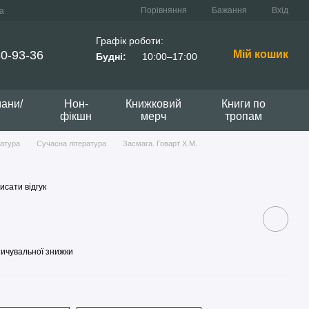
Порівняння
Бажання
Вхід
а
Графік роботи:
0-93-36
Мій кошик
Будні:
10:00–17:00
мани/
Нон-
Книжковий
Книги по
фікшн
мерч
тропам
ратура
Сучасна література
Засмага. Говарт Х.М.
исати відгук
ичувальної знижки