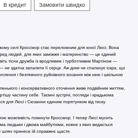
В кредит
Замовити швидко
ькому селі Кроссмор стає переломним для юної Люсі. Вона
ред людей, для яких заміжжя і материнство — це єдиний
авіть тісна дружба із вродливим і турботливим Мартіном —
 не здатна запалити її серце. Аж доки не спалахує іскра, що
оплення і безтямного руйнівного кохання між нею і шкільною
аленького і консервативного оточення живе подвійним життям,
ішу частину себе. Таємні зустрічі, погляди і крадькома
ся для Люсі і Сюзанни єдиним порятунком від тиску
бою можливість покинути Кроссмор. І тепер Люсі мусить
ма людьми і двома майбутніми, кожне з яких видається
н шлях принесе їй справжнє щастя.