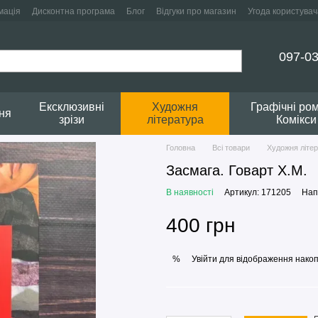
мація
Дисконтна програма
Блог
Відгуки про магазин
Угода користувач
097-03
Ексклюзивні
Художня
Графічні ро
ня
зрізи
література
Комікси
Головна
Всі товари
Художня літе
Засмага. Говарт Х.М.
В наявності
Артикул: 171205
Нап
400 грн
Увійти
для відображення накоп
%