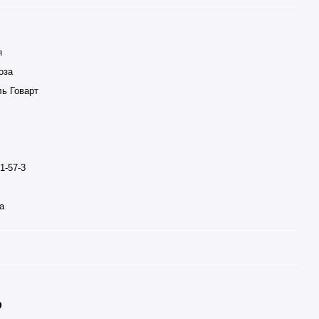
я
оза
ь Говарт
1-57-3
а
р