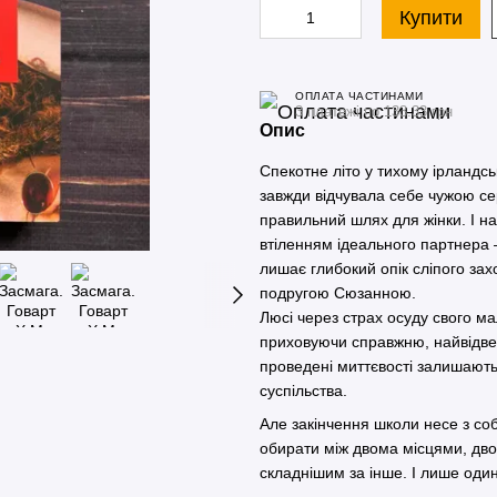
Купити
ОПЛАТА ЧАСТИНАМИ
3 платежі по 133.33 грн
Опис
Спекотне літо у тихому ірландс
завжди відчувала себе чужою се
правильний шлях для жінки. І н
втіленням ідеального партнера —
лишає глибокий опік сліпого зах
подругою Сюзанною.
Люсі через страх осуду свого м
приховуючи справжню, найвідверт
проведені миттєвості залишають
суспільства.
Але закінчення школи несе з со
обирати між двома місцями, дво
складнішим за інше. І лише оди