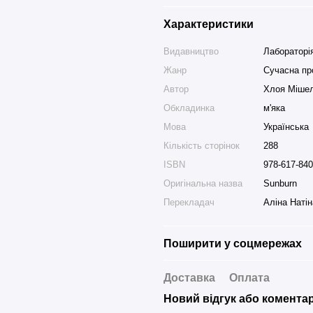
Характеристики
Видавництво
Лабораторі
Жанр
Сучасна пр
Автор
Хлоя Мішел
Обкладинка
м'яка
Мова
Українська
Кількість сторінок
288
ISBN
978-617-840
Оригінальна назва
Sunburn
Перекладач
Аліна Натін
Поширити у соцмережах
Доставка
Оплата
Новий відгук або комента