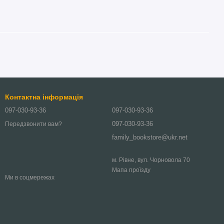
Контактна інформація
097-030-93-36
097-030-93-36
097-030-93-36
Передзвонити вам?
family_bookstore@ukr.net
м. Рівне, вул. Чорновола 70
Мапа проїзду
Ми в соцмережах