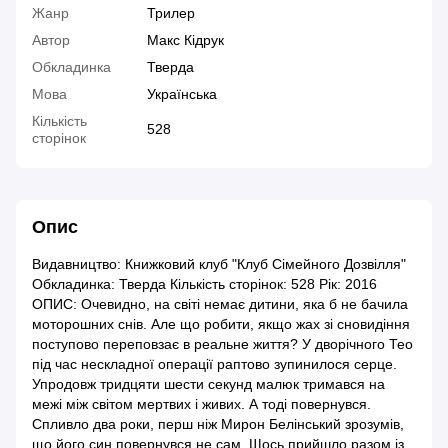
Жанр
Трилер
Автор
Макс Кідрук
Обкладинка
Тверда
Мова
Українська
Кількість
528
сторінок
Опис
Видавництво: Книжковий клуб "Клуб Сімейного Дозвілля"
Обкладинка: Тверда Кількість сторінок: 528 Рік: 2016
ОПИС: Очевидно, на світі немає дитини, яка б не бачила
моторошних снів. Але що робити, якщо жах зі сновидіння
поступово переповзає в реальне життя? У дворічного Тео
під час нескладної операції раптово зупинилося серце.
Упродовж тридцяти шести секунд малюк тримався на
межі між світом мертвих і живих. А тоді повернувся.
Спливло два роки, перш ніж Мирон Белінський зрозумів,
що його син повернувся не сам. Щось прийшло разом із