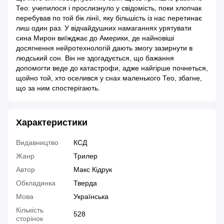
Тео: учепилося і прослизнуло у свідомість, поки хлопчак
перебував по той бік лінії, яку більшість із нас перетинає
лиш один раз. У відчайдушних намаганнях урятувати
сина Мирон виїжджає до Америки, де найновіші
досягнення нейротехнологій дають змогу зазирнути в
людський сон. Він не здогадується, що бажання
допомогти веде до катастрофи, адже найгірше почнеться,
щойно той, хто оселився у снах маленького Тео, збагне,
що за ним спостерігають.
Характеристики
Видавництво
КСД
Жанр
Трилер
Автор
Макс Кідрук
Обкладинка
Тверда
Мова
Українська
Кількість
528
сторінок