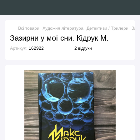
Всі товари
Художня література
Детективи / Трилери
Зази
Зазирни у мої сни. Кідрук М.
Артикул:
162922
2 відгуки