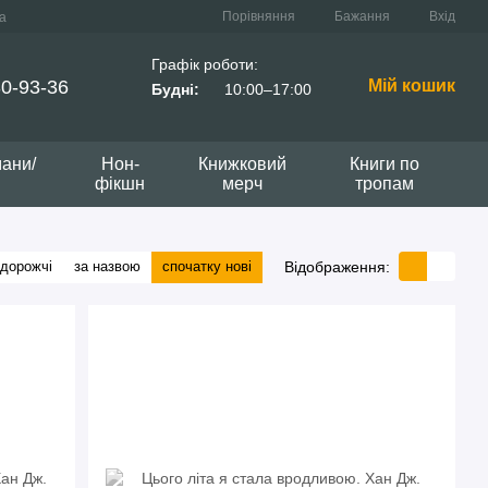
Порівняння
Бажання
Вхід
а
Графік роботи:
0-93-36
Мій кошик
Будні:
10:00–17:00
мани/
Нон-
Книжковий
Книги по
фікшн
мерч
тропам
Відображення:
 дорожчі
за назвою
спочатку нові