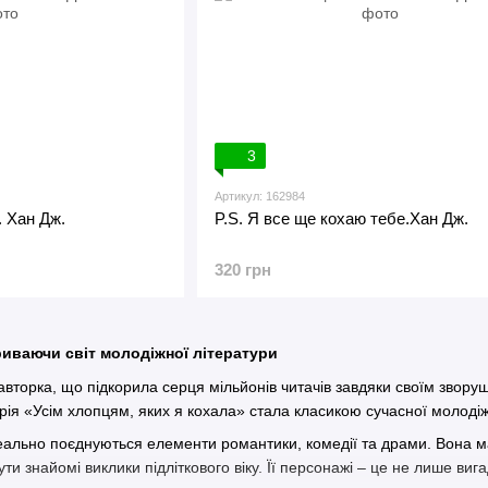
3
Артикул: 162984
 Хан Дж.
P.S. Я все ще кохаю тебе.Хан Дж.
320 грн
риваючи світ молодіжної літератури
вторка, що підкорила серця мільйонів читачів завдяки своїм зворуш
ерія «Усім хлопцям, яких я кохала» стала класикою сучасної молодіж
еально поєднуються елементи романтики, комедії та драми. Вона ма
ти знайомі виклики підліткового віку. Її персонажі – це не лише виг