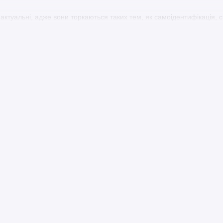
актуальні, адже вони торкаються таких тем, як самоідентифікація, 
. Її твори надихають читачів на роздуми про власне життя та стосунк
 зануритися у світ, створений Дженні Хан! Її книги – це не лише роз