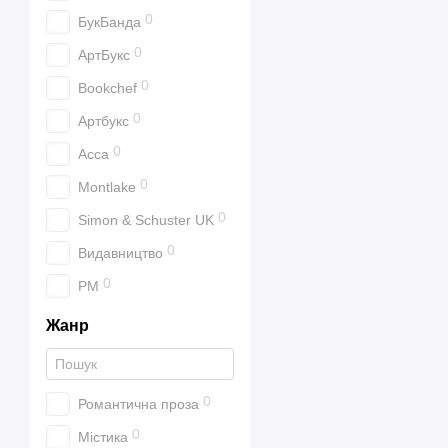
0
БукБанда
0
АртБукс
0
Bookchef
0
Артбукс
0
Асса
0
Montlake
0
Simon & Schuster UK
0
Видавництво
0
РМ
Жанр
0
Романтична проза
0
Містика