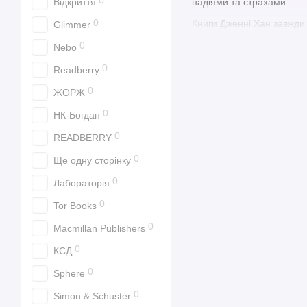
0
Відкриття
надіями та страхами.
0
Книги Дженні Хан завжди 
Glimmer
для підлітків та дорослих
0
Nebo
Не пропустіть можливість
0
Readberry
слід у серцях читачів.
0
ЖОРЖ
0
НК-Богдан
0
READBERRY
0
Ще одну сторінку
0
Лабораторія
0
Tor Books
0
Macmillan Publishers
0
КСД
0
Sphere
0
Simon & Schuster