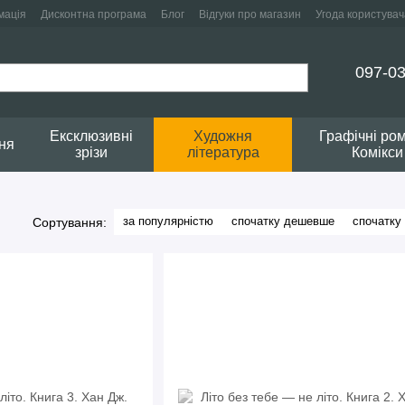
мація
Дисконтна програма
Блог
Відгуки про магазин
Угода користувач
097-03
Ексклюзивні
Художня
Графічні ро
ня
зрізи
література
Комікси
за популярністю
спочатку дешевше
спочатку
Сортування: