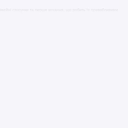
сімейні стосунки та перше кохання, що робить їх привабливими
и.
вага, а й глибокий психологічний аналіз, що залишає вагомий