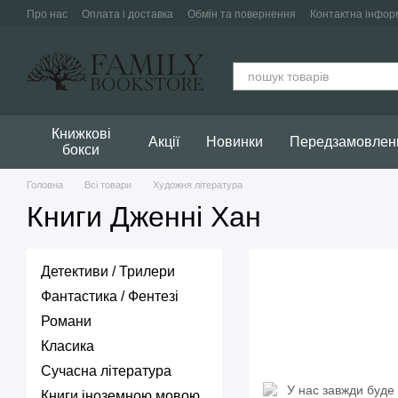
Перейти до основного контенту
Про нас
Оплата і доставка
Обмін та повернення
Контактна інфор
Публічна оферта
Книжкові
Акції
Новинки
Передзамовлен
бокси
Головна
Всі товари
Художня література
Книги Дженні Хан
Детективи / Трилери
Фантастика / Фентезі
Романи
Класика
Сучасна література
Книги іноземною мовою