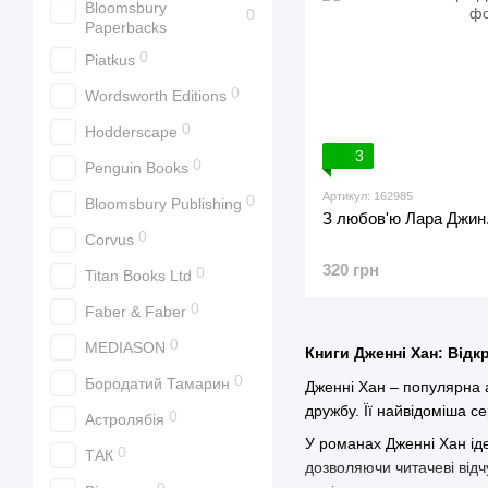
Bloomsbury
0
Paperbacks
0
Piatkus
0
Wordsworth Editions
0
Hodderscape
3
0
Penguin Books
Артикул: 162985
0
Bloomsbury Publishing
З любов'ю Лара Джин.
0
Corvus
320 грн
0
Titan Books Ltd
0
Faber & Faber
0
MEDIASON
Книги Дженні Хан: Відк
0
Бородатий Тамарин
Дженні Хан – популярна а
дружбу. Її найвідоміша с
0
Астролябія
У романах Дженні Хан ід
0
ТАК
дозволяючи читачеві відчу