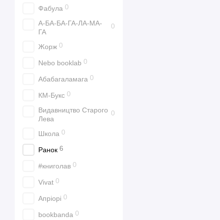
0
Фабула
А-БА-БА-ГА-ЛА-МА-
0
ГА
0
Жорж
0
Nebo booklab
0
Абабагаламага
0
КМ-Букс
Видавництво Старого
0
Лева
0
Школа
6
Ранок
0
#книголав
0
Vivat
0
Апріорі
0
bookbanda