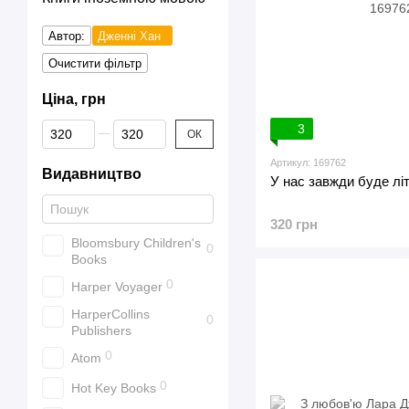
Автор:
Дженні Хан
Очистити фільтр
Ціна, грн
Від Ціна, грн
До Ціна, грн
3
ОК
Артикул: 169762
Видавництво
У нас завжди буде літ
320 грн
Bloomsbury Children's
0
Books
0
Harper Voyager
HarperCollins
0
Publishers
0
Atom
0
Hot Key Books