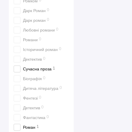
0
Ромком
0
Дарк Роман
0
Дарк роман
0
Любовні романи
0
Романи
0
Історичний роман
0
Дектектив
1
Сучасна проза
0
Біографія
0
Дитяча література
0
Фентезі
0
Детектив
0
Фантастика
1
Роман