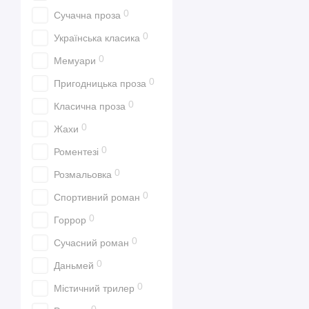
0
Сучачна проза
0
Українська класика
0
Мемуари
0
Пригодницька проза
0
Класична проза
0
Жахи
0
Роментезі
0
Розмальовка
0
Спортивний роман
0
Горрор
0
Сучасний роман
0
Даньмей
0
Містичний трилер