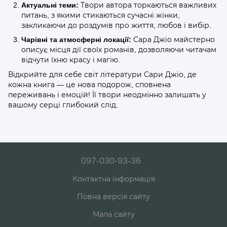
Актуальні теми:
Твори автора торкаються важливих
питань, з якими стикаються сучасні жінки,
закликаючи до роздумів про життя, любов і вибір.
Чарівні та атмосферні локації:
Сара Джіо майстерно
описує місця дії своїх романів, дозволяючи читачам
відчути їхню красу і магію.
Відкрийте для себе світ літератури Сари Джіо, де
кожна книга — це нова подорож, сповнена
переживань і емоцій! Її твори неодмінно залишать у
вашому серці глибокий слід.
097-030-93-36
Контактна інформація
Повна версія сайту
Мапа сайту