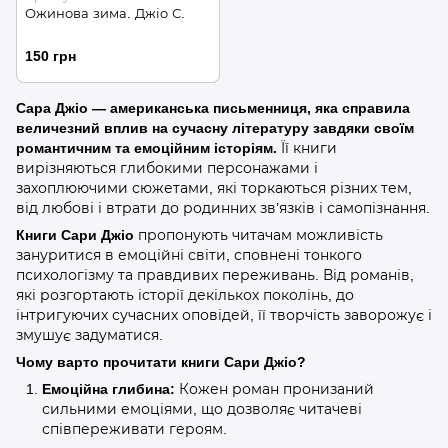
Ожинова зима. Джіо С.
150 грн
Сара Джіо — американська письменниця, яка справила
величезний вплив на сучасну літературу завдяки своїм
романтичним та емоційним історіям.
Її книги
вирізняються глибокими персонажами і
захоплюючими сюжетами, які торкаються різних тем,
від любові і втрати до родинних зв’язків і самопізнання.
Книги Сари Джіо
пропонують читачам можливість
зануритися в емоційні світи, сповнені тонкого
психологізму та правдивих переживань. Від романів,
які розгортають історії декількох поколінь, до
інтригуючих сучасних оповідей, її творчість заворожує і
змушує задуматися.
Чому варто прочитати книги Сари Джіо?
Емоційна глибина:
Кожен роман пронизаний
сильними емоціями, що дозволяє читачеві
співпереживати героям.