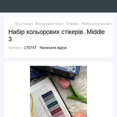
Всі товари
Книжковий мерч
Стікери
Набір кольорових сті
Набір кольорових стікерів. Middle
3
Артикул:
170747
Написати відгук