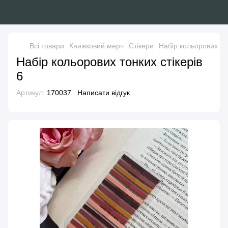
Всі товари
Книжковий мерч
Стікери
Набір кольорових тон
Набір кольорових тонких стікерів
6
Артикул:
170037
Написати відгук