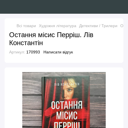
Всі товари
Художня література
Детективи / Трилери
Ост
Остання місис Перріш. Лів
Константін
Артикул:
170993
Написати відгук