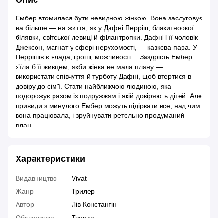
Опис
Ембер втомилася бути невидною жінкою. Вона заслуговує
на більше — на життя, як у Дафні Перріш, блакитноокої
білявки, світської левиці й філантропки. Дафні і її чоловік
Джексон, магнат у сфері нерухомості, — казкова пара. У
Перрішів є влада, гроші, можливості… Заздрість Ембер
з’їла б її живцем, якби жінка не мала плану —
використати співчуття й турботу Дафні, щоб втертися в
довіру до сім’ї. Стати найближчою людиною, яка
подорожує разом із подружжям і якій довіряють дітей. Але
привиди з минулого Ембер можуть підірвати все, над чим
вона працювала, і зруйнувати ретельно продуманий
план.
Характеристики
Видавництво
Vivat
Жанр
Трилер
Автор
Лів Константін
Обкладинка
Тверда