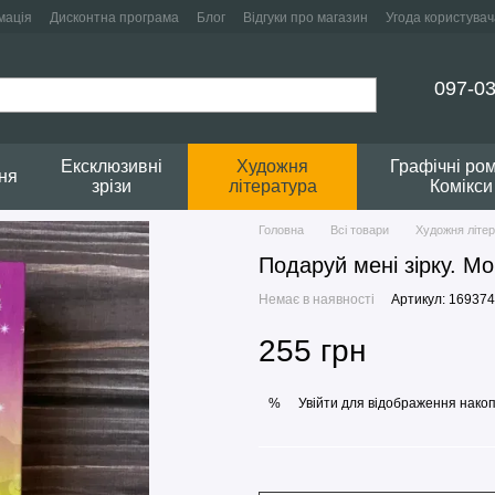
мація
Дисконтна програма
Блог
Відгуки про магазин
Угода користувач
097-03
Ексклюзивні
Художня
Графічні ро
ня
зрізи
література
Комікси
Головна
Всі товари
Художня літе
Подаруй мені зірку. М
Немає в наявності
Артикул: 169374
255 грн
Увійти
для відображення накоп
%