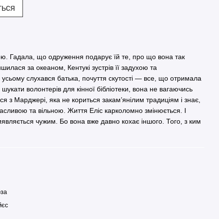
ться
ою. Гадала, що одруження подарує їй те, про що вона так
шилася за океаном, Кентукі зустрів її задухою та
 усьому слухався батька, почуття скутості — все, що отримала
 шукати волонтерів для кінної бібліотеки, вона не вагаючись
ся з Марджері, яка не кориться закам’янілим традиціям і знає,
сливою та вільною. Життя Еліс карколомно змінюється. І
виявляється чужим. Бо вона вже давно кохає іншого. Того, з ким
оза
йєс