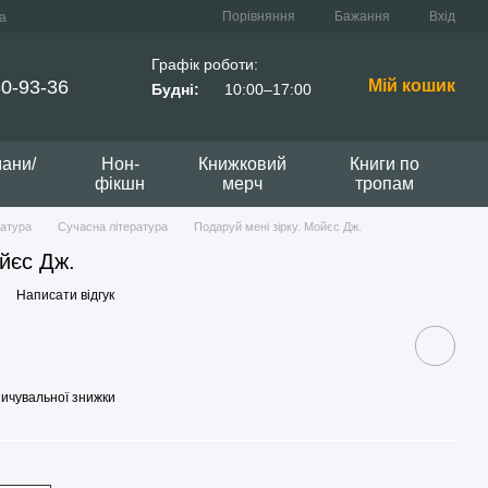
Порівняння
Бажання
Вхід
а
Графік роботи:
0-93-36
Мій кошик
Будні:
10:00–17:00
мани/
Нон-
Книжковий
Книги по
фікшн
мерч
тропам
ратура
Сучасна література
Подаруй мені зірку. Мойєс Дж.
ойєс Дж.
Написати відгук
ичувальної знижки