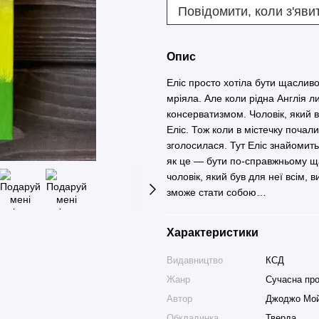
Повідомити, коли з'яви
Опис
Еліс просто хотіла бути щаслив
мріяла. Але коли рідна Англія ли
консерватизмом. Чоловік, який в
Еліс. Тож коли в містечку почали
зголосилася. Тут Еліс знайомить
як це — бути по-справжньому ща
чоловік, який був для неї всім, 
зможе стати собою…
Характеристики
Видавництво
КСД
Жанр
Сучасна пр
Автор
Джоджо Мо
Обкладинка
Тверда