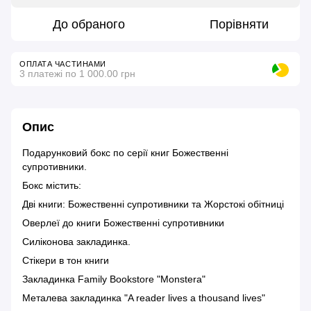
До обраного
Порівняти
ОПЛАТА ЧАСТИНАМИ
3 платежі по 1 000.00 грн
Опис
Подарунковий бокс по серії книг Божественні
супротивники.
Бокс містить:
Дві книги: Божественні супротивники та Жорстокі обітниці
Оверлеї до книги Божественні супротивники
Силіконова закладинка.
Стікери в тон книги
Закладинка Family Bookstore "Monstera"
Металева закладинка "A reader lives a thousand lives"