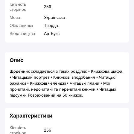
Кількість
256
сторінок
Мова
Українська
Обкладинка
Тверда
Видавництво
АртБукс
Опис
Щоденник складається з таких розділів: • Книжкова шафа
• Читацький портрет • Книжкові вподобання • Читацькі
бажанки • Книжкові челенджі • Читацькі плани • Мої
прочитані, недочитані та перечитані книжки • Читацькі
підсумки Розрахований на 50 книжок.
Характеристики
Кількість
256
сторінок