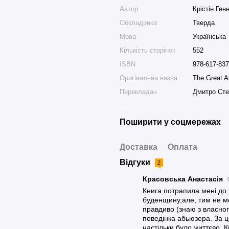
Автор
Крістін Ген
Обкладинка
Тверда
Мова
Українська
Кількість сторінок
552
ISBN
978-617-837
Оригінальна назва
The Great A
Перекладач
Дмитро Сте
Поширити у соцмережах
Доставка
Оплата
Відгуки
2
Красовська Анастасія
Книга потрапила мені до 
буденщину,але, тим не ме
правдиво (знаю з власного
поведінка абьюзера. За ц
настільки було життєво. К