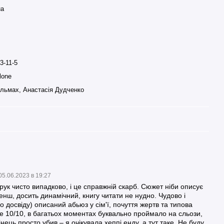
на
3-11-5
lone
льмах, Анастасія Дудченко
05.06.2023 в 19:27
рук чисто випадково, і це справжній скарб. Сюжет ніби описує
нш, досить динамічний, книгу читати не нудно. Чудово і
 досвіду) описаний абьюз у сім'ї, почуття жертв та типова
е 10/10, в багатьох моментах буквально проймало на сльози,
інець просто убив – я очікувала хеппі енду, а тут таке. Не буду