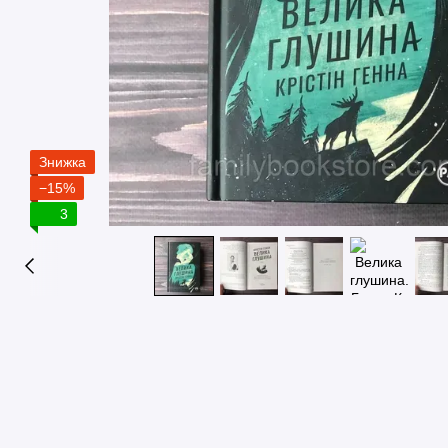
Знижка
−15%
3