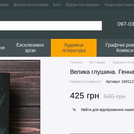
мація
Дисконтна програма
Блог
Відгуки про магазин
Угода користувач
097-03
Ексклюзивні
Художня
Графічні ро
ня
зрізи
література
Комікси
Головна
Всі товари
Художня літе
Велика глушина. Генна
Немає в наявності
Артикул: 169112
425 грн
500 грн
Увійти
для відображення накоп
%