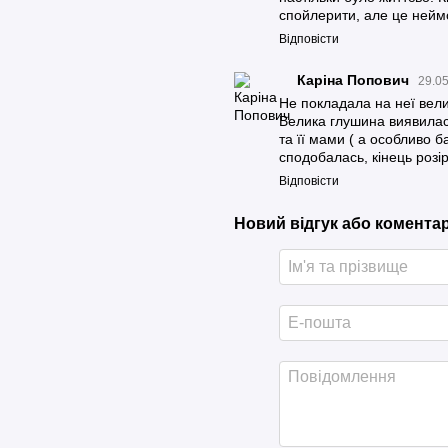
спойлерити, але це нейм
Відповісти
Каріна Попович
29.05
Не покладала на неї вели
Велика глушина виявилась
та її мами ( а особливо б
сподобалась, кінець роз
Відповісти
Новий відгук або комента