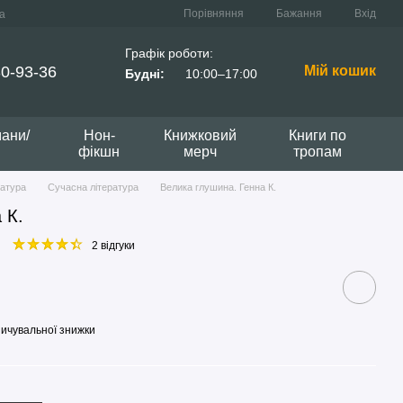
Порівняння
Бажання
Вхід
а
Графік роботи:
0-93-36
Мій кошик
Будні:
10:00–17:00
мани/
Нон-
Книжковий
Книги по
фікшн
мерч
тропам
ратура
Сучасна література
Велика глушина. Генна К.
 К.
2 відгуки
ичувальної знижки