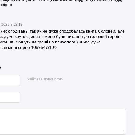
овірно
.2023 в 12:19
ких сподівань, так як не дуже сподобалась книга Соловей, але
 дуже крутою, хоча в мене були питання до головної героїні
ажання, скинути їм гроші на психолога ) книга дуже
ірвав мені серце 1069547/10✨
р
Увійти за допомогою