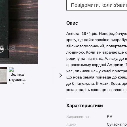
Повідомити, коли з'яви
Опис
Аляска, 1974 рік. Непередбачув
кризу, це найголовніше випробу
військовополонений, повертаєтьс
людиною. Коли він втрачає ще о
родину на північ, на Аляску, д
справжньому кордоні Америки. Т
час, опинившись у хвилі пристра
що нова земля приведе до кращо
де б належала. Її мати, Кора, зр
кохає, навіть якщо це означає пі
Характеристики
Видавництво
РМ
Жанр
Сучасна пр