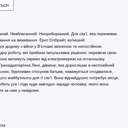
ться
аний. Невблаганний. Неприборканий. Для сім’ї, яка переживає
вання на виживання. Ернт Олбрайт, колишній
я додому з війни у ​​В’єтнамі зміненою та непостійною
дну роботу, він приймає імпульсивне рішення: перевезе свою
е вони житимуть окремо від електромережі на останньому
ринадцятирічна Лені, дівчина, яка дорослішає в неспокійний
сних, бурхливих стосунків батьків, наважується сподіватися,
го майбутнього для її сім’ї. Вона відчайдушно потребує місця,
обить усе і піде куди завгодно заради чоловіка, якого вона
ти за ним у невідоме.
оза