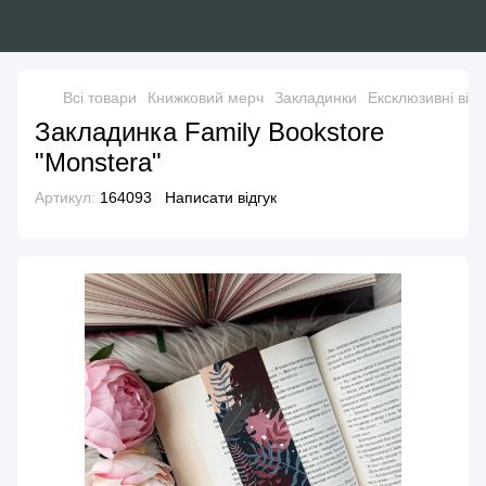
Всі товари
Книжковий мерч
Закладинки
Ексклюзивні від 
Закладинка Family Bookstore
"Monstera"
Артикул:
164093
Написати відгук