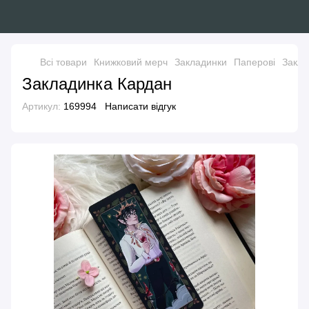
Всі товари
Книжковий мерч
Закладинки
Паперові
Закла
Закладинка Кардан
Артикул:
169994
Написати відгук