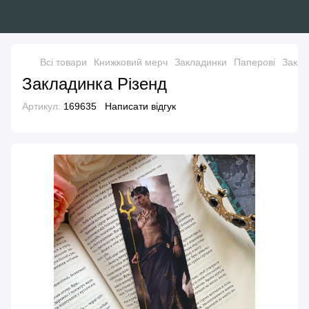
Всі товари
Книжковий мерч
Закладинки
Паперові
Закла
Закладинка Різенд
Артикул:
169635
Написати відгук