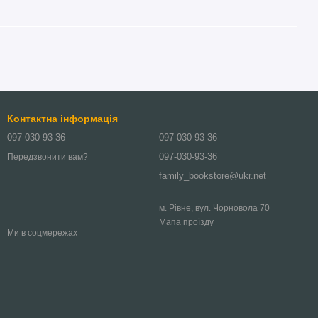
Контактна інформація
097-030-93-36
097-030-93-36
097-030-93-36
Передзвонити вам?
family_bookstore@ukr.net
м. Рівне, вул. Чорновола 70
Мапа проїзду
Ми в соцмережах