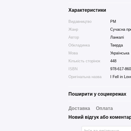
Характеристики
Видавництво
РМ
Жанр
Сучасна пр
Автор
Ланкалі
Обкладинка
Тверда
Мова
Українська
Кількість сторінок
448
ISBN
978-617-860
Оригінальна назва
I Fell in Lo
Поширити у соцмережах
Доставка
Оплата
Новий відгук або комента