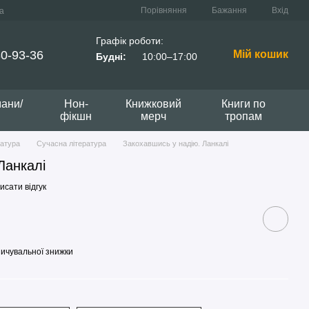
Порівняння
Бажання
Вхід
а
Графік роботи:
0-93-36
Мій кошик
Будні:
10:00–17:00
мани/
Нон-
Книжковий
Книги по
фікшн
мерч
тропам
ратура
Сучасна література
Закохавшись у надію. Ланкалі
Ланкалі
исати відгук
ичувальної знижки