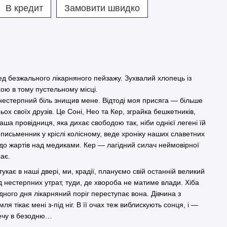
В кредит
Замовити швидко
 безжального лікарняного пейзажу. Зухвалий хлопець із
ою в тому пустельному місці.
 нестерпний біль знищив мене. Відтоді моя присяга — більше
рьох своїх друзів. Це Соні, Нео та Кер, зграйка бешкетників,
а провідниця, яка дихає свободою так, ніби однієї легені їй
письменник у кріслі колісному, веде хроніку наших славетних
 до жартів над медиками. Кер — лагідний силач неймовірної
ає.
укає в наші двері, ми, крадії, плануємо свій останній великий
ід нестерпних утрат, туди, де хвороба не матиме влади. Хіба
ного дня лікарняний поріг переступає вона. Дівчина з
ля тікає мені з-під ніг. В її очах теж виблискують сонця, і —
лечу в безодню…