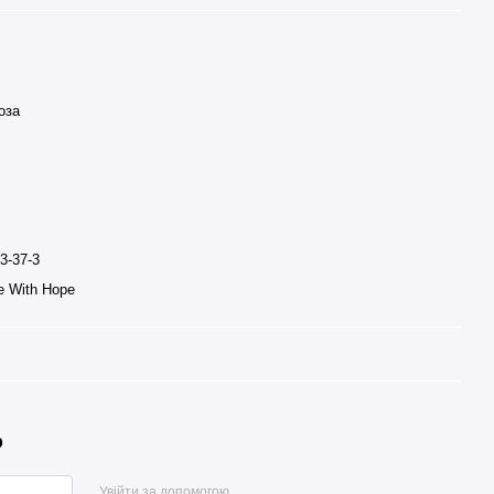
оза
3-37-3
ve With Hope
р
Увійти за допомогою