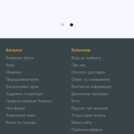
Каталог
Клієнтам
Книжкові бокси
Вхід до кабінету
Акції
Про нас
Новинки
Оплата і доставка
Передзамовлення
Обмін та повернення
Ексклюзивні зрізи
Контактна інформація
Художня література
Дисконтна програма
Графічні романи/ Комікси
Блог
Нон-фікшн
Відгуки про магазин
Книжковий мерч
Угода користувача
Книги по тропам
Мапа сайту
Публічна оферта