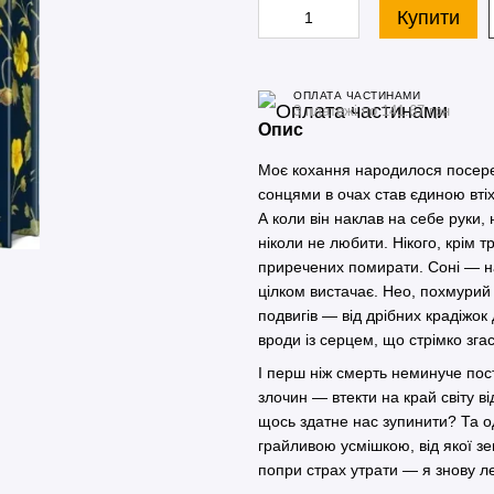
Купити
ОПЛАТА ЧАСТИНАМИ
3 платежі по 141.67 грн
Опис
Моє кохання народилося посеред
сонцями в очах став єдиною втіх
А коли він наклав на себе руки,
ніколи не любити. Нікого, крім т
приречених помирати. Соні — наш
цілком вистачає. Нео, похмурий 
подвигів — від дрібних крадіжок
вроди із серцем, що стрімко згас
І перш ніж смерть неминуче пост
злочин — втекти на край світу в
щось здатне нас зупинити? Та од
грайливою усмішкою, від якої зем
попри страх утрати — я знову 