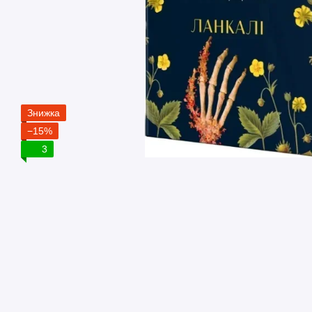
Знижка
−15%
3