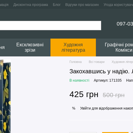
мація
Дисконтна програма
Блог
Відгуки про магазин
Угода користувач
097-03
Ексклюзивні
Художня
Графічні ро
ня
зрізи
література
Комікси
Головна
Всі товари
Художня літе
Закохавшись у надію. 
В наявності
Артикул: 171335
Нап
425 грн
500 грн
Увійти
для відображення накоп
%