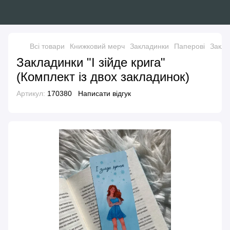
Всі товари
Книжковий мерч
Закладинки
Паперові
Закла
Закладинки "І зійде крига"
(Комплект із двох закладинок)
Артикул:
170380
Написати відгук