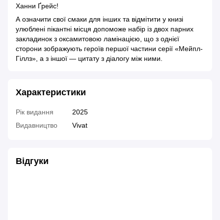
Ханни Ґрейс!
А означити свої смаки для інших та відмітити у книзі
улюблені пікантні місця допоможе набір із двох парних
закладинок з оксамитовою ламінацією, що з однієї
сторони зображують героїв першої частини серії «Мейпл-
Гіллз», а з іншої — цитату з діалогу між ними.
Характеристики
Рік видання
2025
Видавництво
Vivat
Відгуки