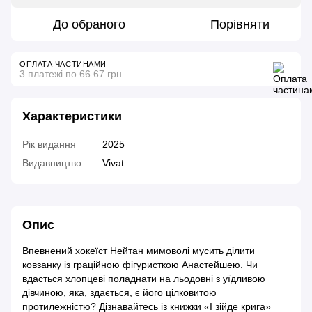
До обраного
Порівняти
ОПЛАТА ЧАСТИНАМИ
3 платежі по 66.67 грн
Характеристики
Рік видання
2025
Видавництво
Vivat
Опис
Впевнений хокеїст Нейтан мимоволі мусить ділити
ковзанку із граційною фігуристкою Анастейшею. Чи
вдасться хлопцеві поладнати на льодовні з уїдливою
дівчиною, яка, здається, є його цілковитою
протилежністю? Дізнавайтесь із книжки «І зійде крига»